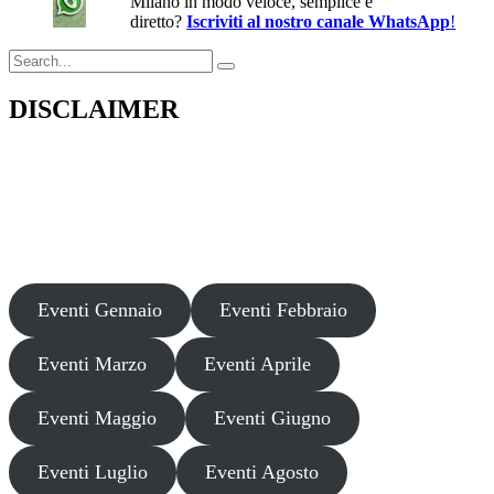
Milano in modo veloce, semplice e
diretto?
Iscriviti al nostro canale WhatsApp
!
Search
for:
DISCLAIMER
Il presente sito web pubblica informazioni su eventi fornite da terzi a
scopo puramente informativo. Non effettuiamo verifiche sulla loro
veridicità, legittimità o sicurezza. Decliniamo ogni responsabilità per
danni, truffe o pregiudizi derivanti dalla partecipazione a tali eventi.
Si consiglia di verificare autonomamente le fonti ufficiali prima di
partecipare o acquistare biglietti.
Eventi Gennaio
Eventi Febbraio
Eventi Marzo
Eventi Aprile
Eventi Maggio
Eventi Giugno
Eventi Luglio
Eventi Agosto