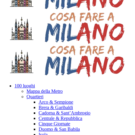
100 luoghi
Mappa della Metro
Quartieri
Arco & Sempione
Brera & Garibaldi
Cadorna & Sant’Ambrogio
Centrale & Repubblica
Cinque Giornate
Duomo & San Babila
Isola