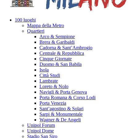
100 luoghi
Mappa della Metro
Quartieri
Arco & Sempione
Brera & Garibaldi
Cadorna & Sant’Ambrogio
Centrale & Repubblica
Cinque Giornate
Duomo & San Babila
Isola
Città Studi
Lambrate
Loreto & Nolo
Navigli & Porta Genova
Porta Romana & Corso Lodi
Porta Venezia
Sant’agostino & Solari
Sarpi & Monumentale
Wagner & De Angeli
Unipol Forum
Unipol Dome
Stadio San Siro