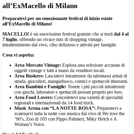
all’ExMacello di Milano
Preparatevi per un emozionante festival di inizio estate
all’ExMacello di Milano!
MACELLO!
è un nuovissimo festival gratuito che si terrà
dal 4 al
7 luglio
, offrendo un vivace mix di shopping vintage,
intrattenimento dal vivo, cibo delizioso e attività per famiglie.
Cosa vi aspetta:
Area Mercato Vintage:
Esplora una selezione accurata di
oggetti vintage e fatti a mano da venditori locali.
Area Buskers:
Lasciatevi intrattenere da talentuosi artisti di
strada, giocolieri, mangiafuoco, comici e spettacoli itineranti.
Area Bambini e Famiglie:
Tenete i più piccoli intrattenuti
con giochi, laboratori e spettacoli pensati proprio per loro.
Area Food Lovers:
Concedetevi una varietà di specialità
regionali e internazionali da 14 food truck.
Music Arena con “LA NOTTE ROSA”:
Preparatevi a
scatenarvi tutta la notte con musica dal vivo di We love the
’90’s, Zoo di 105 con Pippo Palmieri, Miky Heich e A
Woman’s Voice.