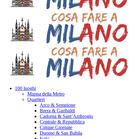
100 luoghi
Mappa della Metro
Quartieri
Arco & Sempione
Brera & Garibaldi
Cadorna & Sant’Ambrogio
Centrale & Repubblica
Cinque Giornate
Duomo & San Babila
Isola