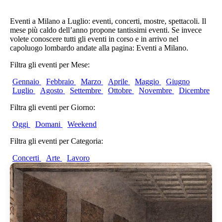
Eventi a Milano a Luglio: eventi, concerti, mostre, spettacoli. Il
mese più caldo dell’anno propone tantissimi eventi. Se invece
volete conoscere tutti gli eventi in corso e in arrivo nel
capoluogo lombardo andate alla pagina: Eventi a Milano.
Filtra gli eventi per Mese:
Gennaio
Febbraio
Marzo
Aprile
Maggio
Giugno
Luglio
Agosto
Settembre
Ottobre
Novembre
Dicembre
Filtra gli eventi per Giorno:
Oggi
Domani
Weekend
Filtra gli eventi per Categoria:
Concerti
Arte
Lavoro