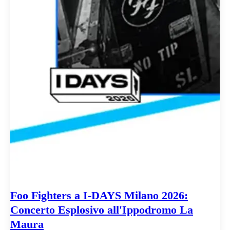
Foo Fighters a I-DAYS Milano 2026:
Concerto Esplosivo all'Ippodromo La
Maura