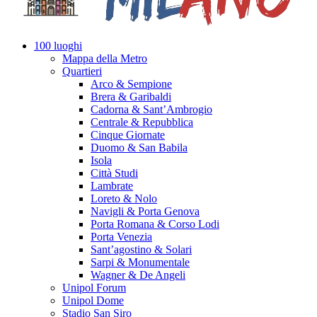
100 luoghi
Mappa della Metro
Quartieri
Arco & Sempione
Brera & Garibaldi
Cadorna & Sant’Ambrogio
Centrale & Repubblica
Cinque Giornate
Duomo & San Babila
Isola
Città Studi
Lambrate
Loreto & Nolo
Navigli & Porta Genova
Porta Romana & Corso Lodi
Porta Venezia
Sant’agostino & Solari
Sarpi & Monumentale
Wagner & De Angeli
Unipol Forum
Unipol Dome
Stadio San Siro