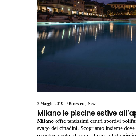
3 Maggio 2019
Benessere
,
News
Milano le piscine estive all’
Milano
offre tantissimi centri sportivi polif
svago dei cittadini. Scopriamo insieme dove 
semplicemente rilassarsi. Ecco la lista
piscin