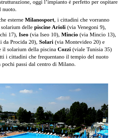
trutturazione, oggi l’impianto è perfetto per ospitare
l nuoto.
sche esterne
Milanosport
, i cittadini che vorranno
 solarium delle
piscine Arioli
(via Venegoni 9),
chi 17),
Iseo
(via Iseo 10),
Mincio
(via Mincio 13),
i da Procida 20),
Solari
(via Montevideo 20) e
e il solarium della piscina
Cozzi
(viale Tunisia 35)
tutti i cittadini che frequentano il tempio del nuoto
 pochi passi dal centro di Milano.