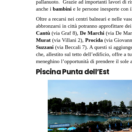
pallanuoto. Grazie ad importanti lavori di ris
anche i
bambini
e le persone inesperte con i
Oltre a recarsi nei centri balneari e nelle va
abbronzarsi in città potranno approfittare dei
Cantù
(via Graf 8),
De Marchi
(via De Mar
Murat
(via Villani 2),
Procida
(via Giovann
Suzzani
(via Beccali 7). A questi si aggiung
che, allestito sul tetto dell’edificio, offre a 
meneghino l’opportunità di prendere il sole a
Piscina Punta dell’Est