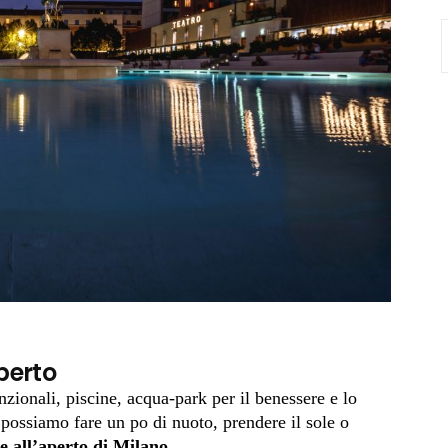
S
f
aperto
unzionali, piscine, acqua-park per il benessere e lo
possiamo fare un po di nuoto, prendere il sole o
e all’aperto di Milano
.