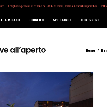
mbre
I migliori Spettacoli di Milano nel 2026: Musical, Teatro e Concerti Imperdibili
Influ
NTI A MILANO
CONCERTI
SPETTACOLI
BENESSERE
ve all’aperto
Home
/
Be