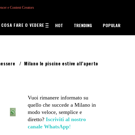
encer e Content Creators
COSA FARE O VEDERE
HOT
TRENDING
POPULAR
nessere
/
Milano le piscine estive all’aperto
Vuoi rimanere informato su
quello che succede a Milano in
modo veloce, semplice e
diretto?
Iscriviti al nostro
canale WhatsApp
!