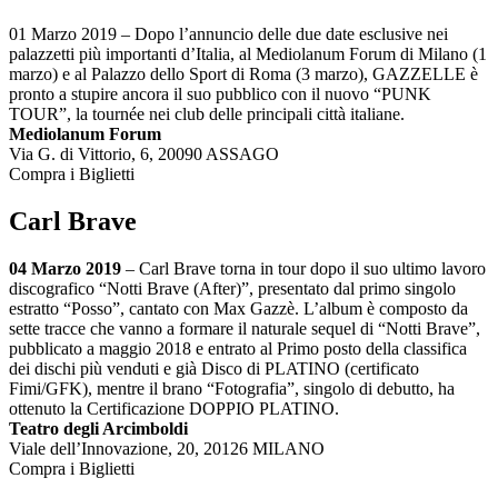
01 Marzo 2019 – Dopo l’annuncio delle due date esclusive nei
palazzetti più importanti d’Italia, al Mediolanum Forum di Milano (1
marzo) e al Palazzo dello Sport di Roma (3 marzo), GAZZELLE è
pronto a stupire ancora il suo pubblico con il nuovo “PUNK
TOUR”, la tournée nei club delle principali città italiane.
Mediolanum Forum
Via G. di Vittorio, 6, 20090 ASSAGO
Compra i Biglietti
Carl Brave
04 Marzo 2019
– Carl Brave torna in tour dopo il suo ultimo lavoro
discografico “Notti Brave (After)”, presentato dal primo singolo
estratto “Posso”, cantato con Max Gazzè. L’album è composto da
sette tracce che vanno a formare il naturale sequel di “Notti Brave”,
pubblicato a maggio 2018 e entrato al Primo posto della classifica
dei dischi più venduti e già Disco di PLATINO (certificato
Fimi/GFK), mentre il brano “Fotografia”, singolo di debutto, ha
ottenuto la Certificazione DOPPIO PLATINO.
Teatro degli Arcimboldi
Viale dell’Innovazione, 20, 20126 MILANO
Compra i Biglietti