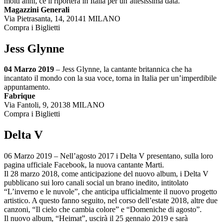
molti anni, ce li riporterà in Italia per un’attesissima data.
Magazzini Generali
Via Pietrasanta, 14, 20141 MILANO
Compra i Biglietti
Jess Glynne
04 Marzo 2019
– Jess Glynne, la cantante britannica che ha
incantato il mondo con la sua voce, torna in Italia per un’imperdibile
appuntamento.
Fabrique
Via Fantoli, 9, 20138 MILANO
Compra i Biglietti
Delta V
06 Marzo 2019 – Nell’agosto 2017 i Delta V presentano, sulla loro
pagina ufficiale Facebook, la nuova cantante Marti.
Il 28 marzo 2018, come anticipazione del nuovo album, i Delta V
pubblicano sui loro canali social un brano inedito, intitolato
“L’inverno e le nuvole”, che anticipa ufficialmente il nuovo progetto
artistico. A questo fanno seguito, nel corso dell’estate 2018, altre due
canzoni, “Il cielo che cambia colore” e “Domeniche di agosto”.
Il nuovo album, “Heimat”, uscirà il 25 gennaio 2019 e sarà