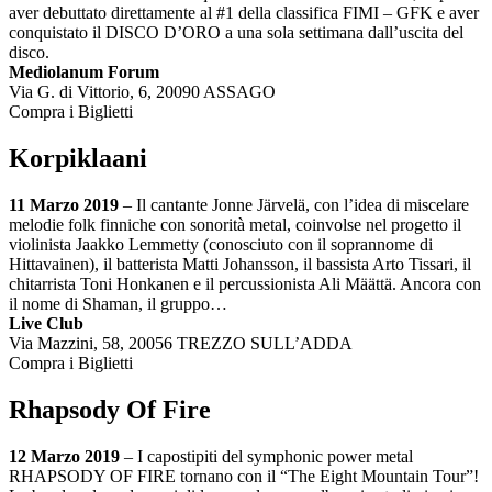
aver debuttato direttamente al #1 della classifica FIMI – GFK e aver
conquistato il DISCO D’ORO a una sola settimana dall’uscita del
disco.
Mediolanum Forum
Via G. di Vittorio, 6, 20090 ASSAGO
Compra i Biglietti
Korpiklaani
11 Marzo 2019
– Il cantante Jonne Järvelä, con l’idea di miscelare
melodie folk finniche con sonorità metal, coinvolse nel progetto il
violinista Jaakko Lemmetty (conosciuto con il soprannome di
Hittavainen), il batterista Matti Johansson, il bassista Arto Tissari, il
chitarrista Toni Honkanen e il percussionista Ali Määttä. Ancora con
il nome di Shaman, il gruppo…
Live Club
Via Mazzini, 58, 20056 TREZZO SULL’ADDA
Compra i Biglietti
Rhapsody Of Fire
12 Marzo 2019
– I capostipiti del symphonic power metal
RHAPSODY OF FIRE tornano con il “The Eight Mountain Tour”!