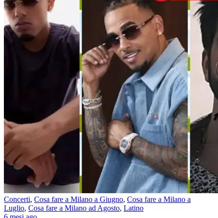
Concerti
,
Cosa fare a Milano a Giugno
,
Cosa fare a Milano a
Luglio
,
Cosa fare a Milano ad Agosto
,
Latino
6 mesi ago