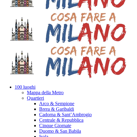
100 luoghi
Mappa della Metro
Quartieri
Arco & Sempione
Brera & Garibaldi
Cadorna & Sant’Ambrogio
Centrale & Repubblica
Cinque Giornate
Duomo & San Babila
Isola