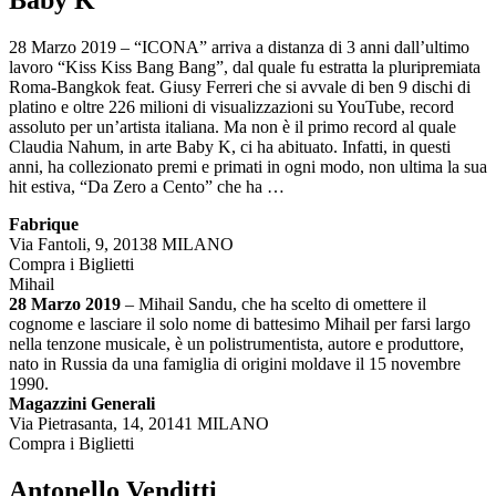
28 Marzo 2019 – “ICONA” arriva a distanza di 3 anni dall’ultimo
lavoro “Kiss Kiss Bang Bang”, dal quale fu estratta la pluripremiata
Roma-Bangkok feat. Giusy Ferreri che si avvale di ben 9 dischi di
platino e oltre 226 milioni di visualizzazioni su YouTube, record
assoluto per un’artista italiana. Ma non è il primo record al quale
Claudia Nahum, in arte Baby K, ci ha abituato. Infatti, in questi
anni, ha collezionato premi e primati in ogni modo, non ultima la sua
hit estiva, “Da Zero a Cento” che ha
…
Fabrique
Via Fantoli, 9, 20138 MILANO
Compra i Biglietti
Mihail
28 Marzo 2019
– Mihail Sandu, che ha scelto di omettere il
cognome e lasciare il solo nome di battesimo Mihail per farsi largo
nella tenzone musicale, è un polistrumentista, autore e produttore,
nato in Russia da una famiglia di origini moldave il 15 novembre
1990.
Magazzini Generali
Via Pietrasanta, 14, 20141 MILANO
Compra i Biglietti
Antonello Venditti