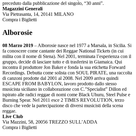
preceduto dalla pubblicazione del singolo, “30 anni”.
Magazzini Generali
Via Pietrasanta, 14, 20141 MILANO
Compra i Biglietti
Alborosie
08 Marzo 2019
– Alborosie nasce nel 1977 a Marsala, in Sicilia. Si
fa conoscere come cantante dei Reggae National Tickets (in cui
milita con il nome di Stena). Nel 2001, terminata l’esperienza con il
gruppo, decide di lasciare tutto e di trasferirsi in Giamaica. Qui
incontra il produttore Jon Baker e fonda la sua etichetta Forward
Recordings. Debutta come solista con SOUL PIRATE, una raccolta
di canzoni prodotte dal 2001 al 2008. Nel 2009 arriva quindi
ESCAPE FROM BABYLON, lavoro prodotto dallo stesso
musicista siciliano in collaborazione con C.”Specialist” Dillon ed
ispirato alle radici reggae di nomi come Black Uhuru, Steel Pulse e
Burning Spear. Nel 2011 esce 2 TIMES REVOLUTION, terzo
disco che vede la partecipazione di diversi musicisti della scena
reggae.
Live Club
Via Mazzini, 58, 20056 TREZZO SULL’ADDA
Compra i Biglietti