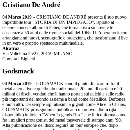
Cristiano De André
04 Marzo 2019
– CRISTIANO DE ANDRÉ presenta il suo nuovo,
imperdibile tour “STORIA DI UN IMPIEGATO”, ispirato al
celebre concept album di Faber, che torna così a smuovere le
coscienze a 50 anni dalle rivolte sociali del 1968. Un’opera rock con
arrangiamenti nuovi, scenografie e proiezioni, che trasformano il live
in un vero e proprio spettacolo multimediale.
Alcatraz
Via Valtellina 25/27, 20159 MILANO
Compra i Biglietti
Godsmack
04 Marzo 2019
– GODSMACK sono il punto di incontro fra il
metal alternativo e quello più tradizionale. 20 anni di carriera e 20
milioni di dischi venduti che li hanno portati sui palchi e sulle radio
più importanti del mondo assieme a band come Metallica, Deftones
e molti altri. Da sempre ispiratissimi a giganti come Alice in Chains,
GODSMACK proseguono e pubblicano un nuovo album (già
disponibile) intitolato “When Legends Rise” che li riconferma come
fra i migliori protagonisti del metal trasversale di stampo anni ’90.
Alla pubblicazione del disco seguirà un tour europeo che, dopo