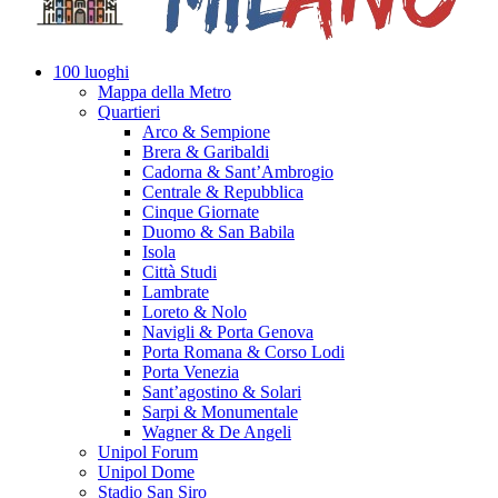
100 luoghi
Mappa della Metro
Quartieri
Arco & Sempione
Brera & Garibaldi
Cadorna & Sant’Ambrogio
Centrale & Repubblica
Cinque Giornate
Duomo & San Babila
Isola
Città Studi
Lambrate
Loreto & Nolo
Navigli & Porta Genova
Porta Romana & Corso Lodi
Porta Venezia
Sant’agostino & Solari
Sarpi & Monumentale
Wagner & De Angeli
Unipol Forum
Unipol Dome
Stadio San Siro