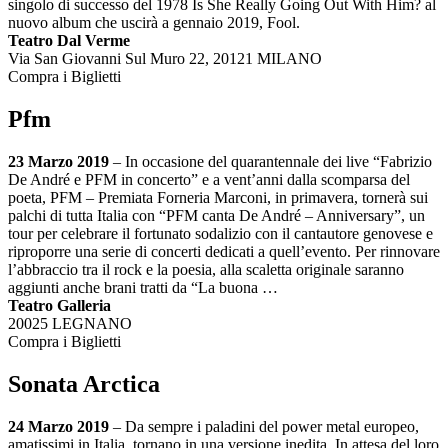
singolo di successo del 1978 Is She Really Going Out With Him? al
nuovo album che uscirà a gennaio 2019, Fool.
Teatro Dal Verme
Via San Giovanni Sul Muro 22, 20121 MILANO
Compra i Biglietti
Pfm
23 Marzo 2019
– In occasione del quarantennale dei live “Fabrizio
De André e PFM in concerto” e a vent’anni dalla scomparsa del
poeta, PFM – Premiata Forneria Marconi, in primavera, tornerà sui
palchi di tutta Italia con “PFM canta De André – Anniversary”, un
tour per celebrare il fortunato sodalizio con il cantautore genovese e
riproporre una serie di concerti dedicati a quell’evento. Per rinnovare
l’abbraccio tra il rock e la poesia, alla scaletta originale saranno
aggiunti anche brani tratti da “La buona …
Teatro Galleria
20025 LEGNANO
Compra i Biglietti
Sonata Arctica
24 Marzo 2019
– Da sempre i paladini del power metal europeo,
amatissimi in Italia, tornano in una versione inedita. In attesa del loro