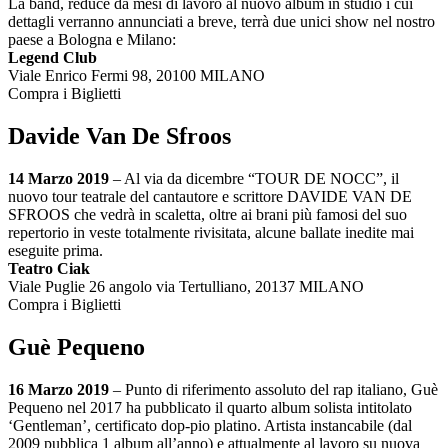
La band, reduce da mesi di lavoro al nuovo album in studio i cui
dettagli verranno annunciati a breve, terrà due unici show nel nostro
paese a Bologna e Milano:
Legend Club
Viale Enrico Fermi 98, 20100 MILANO
Compra i Biglietti
Davide Van De Sfroos
14 Marzo 2019
– Al via da dicembre “TOUR DE NOCC”, il
nuovo tour teatrale del cantautore e scrittore DAVIDE VAN DE
SFROOS che vedrà in scaletta, oltre ai brani più famosi del suo
repertorio in veste totalmente rivisitata, alcune ballate inedite mai
eseguite prima.
Teatro Ciak
Viale Puglie 26 angolo via Tertulliano, 20137 MILANO
Compra i Biglietti
Guè Pequeno
16 Marzo 2019
– Punto di riferimento assoluto del rap italiano, Guè
Pequeno nel 2017 ha pubblicato il quarto album solista intitolato
‘Gentleman’, certificato dop-pio platino. Artista instancabile (dal
2009 pubblica 1 album all’anno) e attualmente al lavoro su nuova