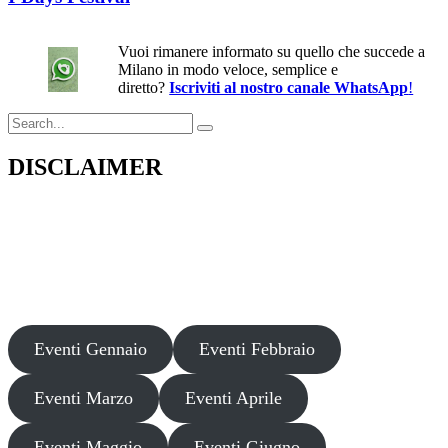
Vuoi rimanere informato su quello che succede a
Milano in modo veloce, semplice e
diretto?
Iscriviti al nostro canale WhatsApp
!
Search
for:
DISCLAIMER
Il presente sito web pubblica informazioni su eventi fornite da terzi a
scopo puramente informativo. Non effettuiamo verifiche sulla loro
veridicità, legittimità o sicurezza. Decliniamo ogni responsabilità per
danni, truffe o pregiudizi derivanti dalla partecipazione a tali eventi.
Si consiglia di verificare autonomamente le fonti ufficiali prima di
partecipare o acquistare biglietti.
Eventi Gennaio
Eventi Febbraio
Eventi Marzo
Eventi Aprile
Eventi Maggio
Eventi Giugno