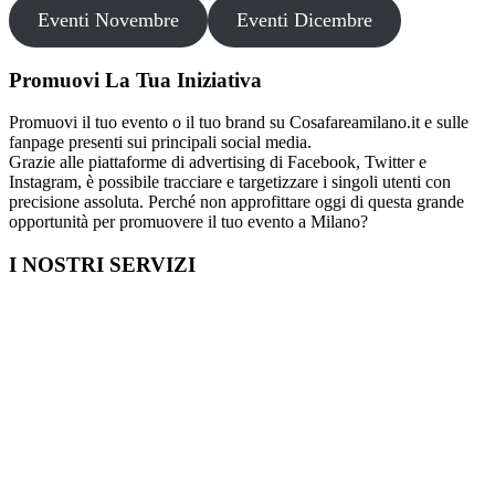
Eventi Novembre
Eventi Dicembre
Promuovi La Tua Iniziativa
Promuovi il tuo evento o il tuo brand su Cosafareamilano.it e sulle
fanpage presenti sui principali social media.
Grazie alle piattaforme di advertising di Facebook, Twitter e
Instagram, è possibile tracciare e targetizzare i singoli utenti con
precisione assoluta. Perché non approfittare oggi di questa grande
opportunità per promuovere il tuo evento a Milano?
I NOSTRI SERVIZI
Cosa fare in Italia
Festa di Laurea a Milano
Capodanno a Milano
Farmacia a Milano