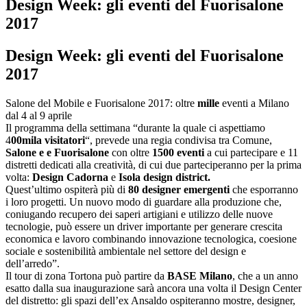
Design Week: gli eventi del Fuorisalone
2017
Design Week: gli eventi del Fuorisalone
2017
Salone del Mobile e Fuorisalone 2017: oltre
mille
eventi a Milano
dal 4 al 9 aprile
Il programma della settimana “durante la quale ci aspettiamo
4
00mila visitatori
“, prevede una regia condivisa tra Comune,
Salone e e Fuorisalone
con oltre
1500 eventi
a cui partecipare e 11
distretti dedicati alla creatività, di cui due parteciperanno per la prima
volta:
Design Cadorna
e
Isola design district.
Quest’ultimo ospiterà più di
80 designer emergenti
che esporranno
i loro progetti. Un nuovo modo di guardare alla produzione che,
coniugando recupero dei saperi artigiani e utilizzo delle nuove
tecnologie, può essere un driver importante per generare crescita
economica e lavoro combinando innovazione tecnologica, coesione
sociale e sostenibilità ambientale nel settore del design e
dell’arredo”.
Il tour di zona Tortona può partire da
BASE Milano
, che a un anno
esatto dalla sua inaugurazione sarà ancora una volta il Design Center
del distretto: gli spazi dell’ex Ansaldo ospiteranno mostre, designer,