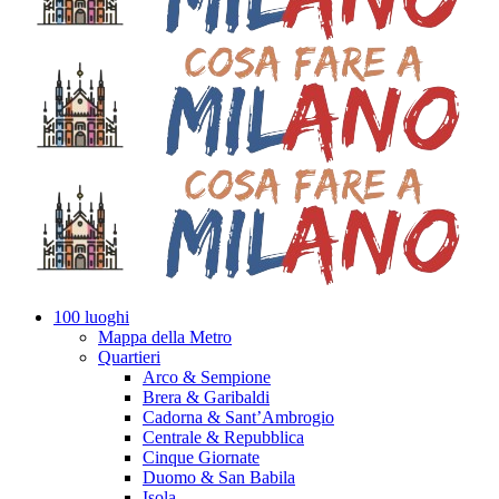
100 luoghi
Mappa della Metro
Quartieri
Arco & Sempione
Brera & Garibaldi
Cadorna & Sant’Ambrogio
Centrale & Repubblica
Cinque Giornate
Duomo & San Babila
Isola