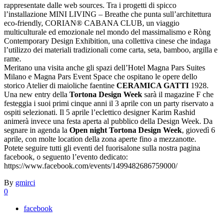
rappresentate dalle web sources. Tra i progetti di spicco
l’installazione MINI LIVING – Breathe che punta sull’architettura
eco-friendly, CORIAN® CABANA CLUB, un viaggio
multiculturale ed emozionale nel mondo del massimalismo e Ròng
Contemporary Design Exhibition, una collettiva cinese che indaga
l’utilizzo dei materiali tradizionali come carta, seta, bamboo, argilla e
rame.
Meritano una visita anche gli spazi dell’Hotel Magna Pars Suites
Milano e Magna Pars Event Space che ospitano le opere dello
storico Atelier di maioliche faentine
CERAMICA GATTI
1928.
Una new entry della
Tortona Design Week
sarà il magazine F che
festeggia i suoi primi cinque anni il 3 aprile con un party riservato a
ospiti selezionati. Il 5 aprile l’eclettico designer Karim Rashid
animerà invece una festa aperta al pubblico della Design Week. Da
segnare in agenda la
Open night Tortona Design Week
, giovedì 6
aprile, con molte location della zona aperte fino a mezzanotte.
Potete seguire tutti gli eventi del fuorisalone sulla nostra pagina
facebook, o seguento l’evento dedicato:
https://www.facebook.com/events/1499482686759000/
By
gmirci
0
facebook