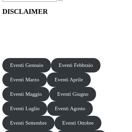
for:
DISCLAIMER
Il presente sito web pubblica informazioni su eventi fornite da terzi a
scopo puramente informativo. Non effettuiamo verifiche sulla loro
veridicità, legittimità o sicurezza. Decliniamo ogni responsabilità per
danni, truffe o pregiudizi derivanti dalla partecipazione a tali eventi.
Si consiglia di verificare autonomamente le fonti ufficiali prima di
partecipare o acquistare biglietti.
Eventi Gennaio
Eventi Febbraio
Eventi Marzo
Eventi Aprile
Eventi Maggio
Eventi Giugno
Eventi Luglio
Eventi Agosto
Eventi Settembre
Eventi Ottobre