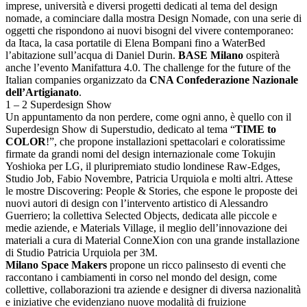
imprese, università e diversi progetti dedicati al tema del design
nomade, a cominciare dalla mostra Design Nomade, con una serie di
oggetti che rispondono ai nuovi bisogni del vivere contemporaneo:
da Itaca, la casa portatile di Elena Bompani fino a WaterBed
l’abitazione sull’acqua di Daniel Durin.
BASE Milano
ospiterà
anche l’evento Manifattura 4.0. The challenge for the future of the
Italian companies organizzato da
CNA Confederazione Nazionale
dell’Artigianato
.
1 – 2 Superdesign Show
Un appuntamento da non perdere, come ogni anno, è quello con il
Superdesign Show di Superstudio, dedicato al tema “
TIME to
COLOR
!”, che propone installazioni spettacolari e coloratissime
firmate da grandi nomi del design internazionale come Tokujin
Yoshioka per LG, il pluripremiato studio londinese Raw-Edges,
Studio Job, Fabio Novembre, Patricia Urquiola e molti altri. Attese
le mostre Discovering: People & Stories, che espone le proposte dei
nuovi autori di design con l’intervento artistico di Alessandro
Guerriero; la collettiva Selected Objects, dedicata alle piccole e
medie aziende, e Materials Village, il meglio dell’innovazione dei
materiali a cura di Material ConneXion con una grande installazione
di Studio Patricia Urquiola per 3M.
Milano Space Makers
propone un ricco palinsesto di eventi che
raccontano i cambiamenti in corso nel mondo del design, come
collettive, collaborazioni tra aziende e designer di diversa nazionalità
e iniziative che evidenziano nuove modalità di fruizione