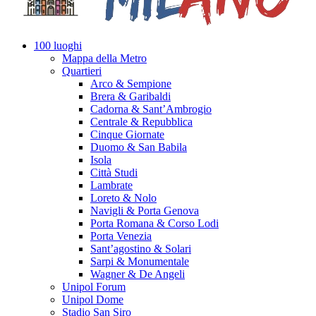
100 luoghi
Mappa della Metro
Quartieri
Arco & Sempione
Brera & Garibaldi
Cadorna & Sant’Ambrogio
Centrale & Repubblica
Cinque Giornate
Duomo & San Babila
Isola
Città Studi
Lambrate
Loreto & Nolo
Navigli & Porta Genova
Porta Romana & Corso Lodi
Porta Venezia
Sant’agostino & Solari
Sarpi & Monumentale
Wagner & De Angeli
Unipol Forum
Unipol Dome
Stadio San Siro