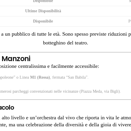
Disponibile
M
Ultime Disponibilità
Disponibile
P
 a un pubblico di tutte le età. Sono spesso previste riduzioni 
botteghino del teatro.
o Manzoni
osizione centralissima e facilmente accessibile:
apoleone” o Linea
M1 (Rossa)
, fermata “San Babila”.
numerosi parcheggi convenzionati nelle vicinanze (Piazza Meda, via Bigli).
acolo
 alto livello e un’orchestra dal vivo che riporta in vita le a
e, ma una celebrazione della diversità e della gioia di vivere