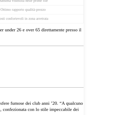
assima visibilità nelle prime file
Ottimo rapporto qualità-prezzo
osti confortevoli in zona arretrata
per under 26 e over 65 direttamente presso il
tmosfere fumose dei club anni ’20. “A qualcuno
, confezionata con lo stile impeccabile dei