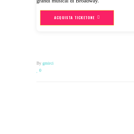
grandi musical di Broadway.
ACQUISTA TICKETONE
By
gmirci
0