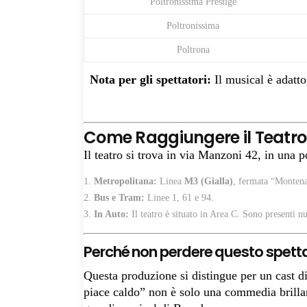
Poltronissima Prestige
Poltronissima
Poltrona
Nota per gli spettatori:
Il musical è adatto
Come Raggiungere il Teatr
Il teatro si trova in via Manzoni 42, in una p
Metropolitana:
Linea
M3 (Gialla)
, fermata “Monten
Bus e Tram:
Linee 1, 61 e 94.
In Auto:
Il teatro è situato in Area C. Sono presenti 
Perché non perdere questo spett
Questa produzione si distingue per un cast di
piace caldo” non è solo una commedia brillant