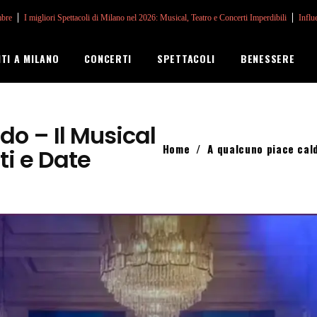
mbre
I migliori Spettacoli di Milano nel 2026: Musical, Teatro e Concerti Imperdibili
Influ
NTI A MILANO
CONCERTI
SPETTACOLI
BENESSERE
do – Il Musical
Home
/
A qualcuno piace cald
ti e Date