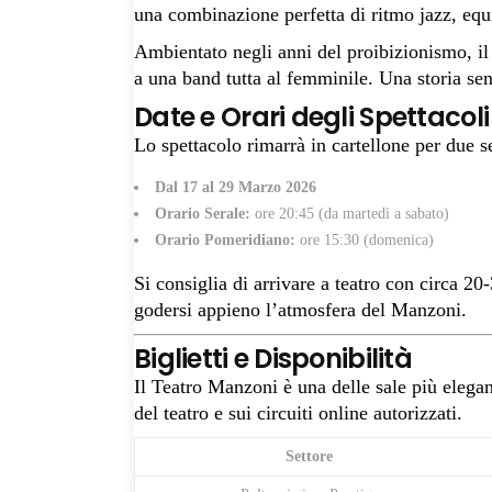
una combinazione perfetta di ritmo jazz, equi
Ambientato negli anni del proibizionismo, il 
a una band tutta al femminile. Una storia senz
Date e Orari degli Spettacoli
Lo spettacolo rimarrà in cartellone per due 
Dal 17 al 29 Marzo 2026
Orario Serale:
ore 20:45 (da martedì a sabato)
Orario Pomeridiano:
ore 15:30 (domenica)
Si consiglia di arrivare a teatro con circa 20-
godersi appieno l’atmosfera del Manzoni.
Biglietti e Disponibilità
Il Teatro Manzoni è una delle sale più elegant
del teatro e sui circuiti online autorizzati.
Settore