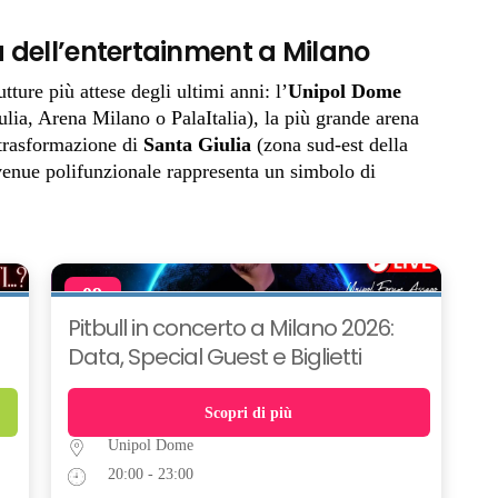
 dell’entertainment a Milano
tture più attese degli ultimi anni: l’
Unipol Dome
ia, Arena Milano o PalaItalia), la più grande arena
e trasformazione di
Santa Giulia
(zona sud-est della
venue polifunzionale rappresenta un simbolo di
09
NOV
Pitbull in concerto a Milano 2026:
Data, Special Guest e Biglietti
Scopri di più
Unipol Dome
20:00 - 23:00