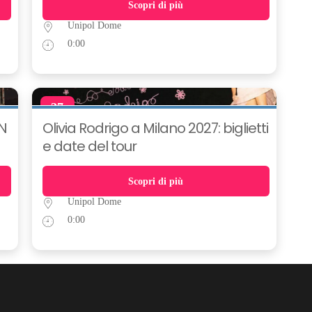
Scopri di più
Unipol Dome
0:00
27
APR
N
Olivia Rodrigo a Milano 2027: biglietti
e date del tour
Scopri di più
Unipol Dome
0:00