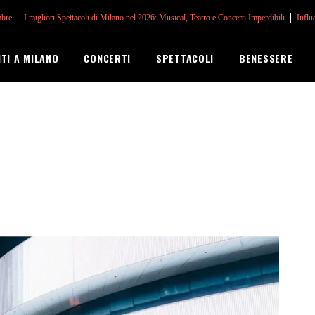
mbre
I migliori Spettacoli di Milano nel 2026: Musical, Teatro e Concerti Imperdibili
Influ
NTI A MILANO
CONCERTI
SPETTACOLI
BENESSERE