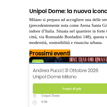
Unipol Dome: la nuova icona
Milano si prepara ad accogliere una delle stru
(precedentemente nota come Arena Santa Giul
indoor d’Italia. Situata nel quartiere in fort
città, via Romualdo Bonfadini 148), questa 
modernità, sostenibilità e rinascita urbana.
Prossimi eventi
31
OTT
Andrea Pucci | 31 Ottobre 2026
Unipol Dome Milano
Scopri di più
Unipol Dome
0:00