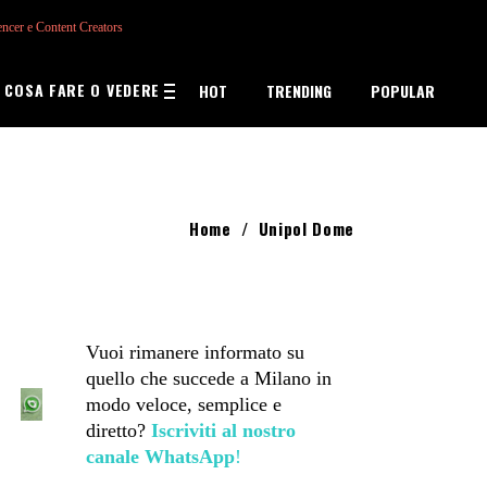
encer e Content Creators
COSA FARE O VEDERE
HOT
TRENDING
POPULAR
Home
/
Unipol Dome
Vuoi rimanere informato su
quello che succede a Milano in
modo veloce, semplice e
diretto?
Iscriviti al nostro
canale WhatsApp
!