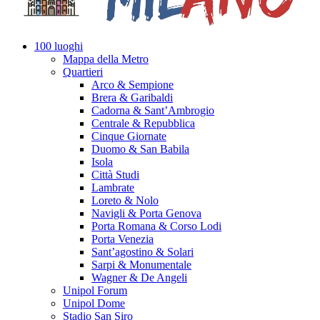
100 luoghi
Mappa della Metro
Quartieri
Arco & Sempione
Brera & Garibaldi
Cadorna & Sant’Ambrogio
Centrale & Repubblica
Cinque Giornate
Duomo & San Babila
Isola
Città Studi
Lambrate
Loreto & Nolo
Navigli & Porta Genova
Porta Romana & Corso Lodi
Porta Venezia
Sant’agostino & Solari
Sarpi & Monumentale
Wagner & De Angeli
Unipol Forum
Unipol Dome
Stadio San Siro