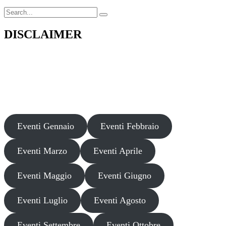
Search
for:
DISCLAIMER
Il presente sito web pubblica informazioni su eventi fornite da terzi a
scopo puramente informativo. Non effettuiamo verifiche sulla loro
veridicità, legittimità o sicurezza. Decliniamo ogni responsabilità per
danni, truffe o pregiudizi derivanti dalla partecipazione a tali eventi.
Si consiglia di verificare autonomamente le fonti ufficiali prima di
partecipare o acquistare biglietti.
Eventi Gennaio
Eventi Febbraio
Eventi Marzo
Eventi Aprile
Eventi Maggio
Eventi Giugno
Eventi Luglio
Eventi Agosto
Eventi Settembre
Eventi Ottobre