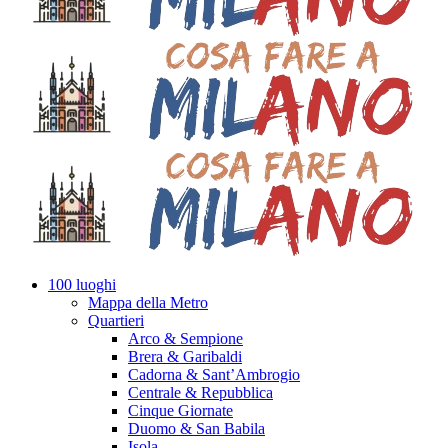
100 luoghi
Mappa della Metro
Quartieri
Arco & Sempione
Brera & Garibaldi
Cadorna & Sant’Ambrogio
Centrale & Repubblica
Cinque Giornate
Duomo & San Babila
Isola