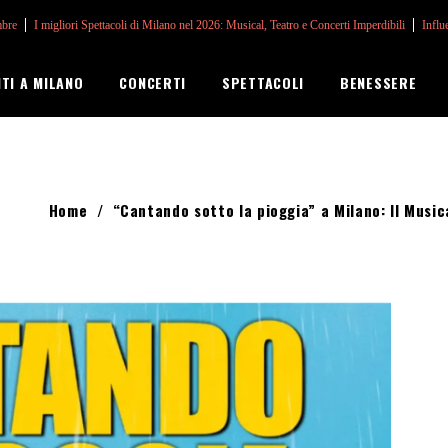
mbre
I migliori Spettacoli di Milano nel 2026: Musical, Teatro e Concerti Imperdibili
Influ
NTI A MILANO
CONCERTI
SPETTACOLI
BENESSERE
Home
/
“Cantando sotto la pioggia” a Milano: Il Musica