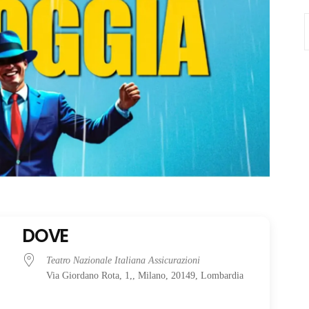
S
f
DOVE
Teatro Nazionale Italiana Assicurazioni
Via Giordano Rota, 1,, Milano, 20149, Lombardia