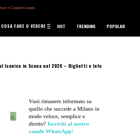
encer e Content Creators
COSA FARE O VEDERE
HOT
TRENDING
POPULAR
l Iconico in Scena nel 2026 – Biglietti e Info
Vuoi rimanere informato su
quello che succede a Milano in
modo veloce, semplice e
diretto?
Iscriviti al nostro
canale WhatsApp
!