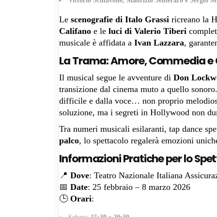
Vittorio Schiavone, Maurizio Semeraro e Sergio Ma
Le
scenografie di Italo Grassi
ricreano la 
Califano
e le
luci di Valerio Tiberi
completa
musicale è affidata a
Ivan Lazzara
, garante
La Trama: Amore, Commedia e
Il musical segue le avventure di
Don Lockw
transizione dal cinema muto a quello sonoro
difficile e dalla voce… non proprio melodi
soluzione, ma i segreti in Hollywood non du
Tra numeri musicali esilaranti, tap dance spe
palco
, lo spettacolo regalerà emozioni unich
Informazioni Pratiche per lo Spe
📍
Dove
: Teatro Nazionale Italiana Assicur
📅
Date
: 25 febbraio – 8 marzo 2026
🕒
Orari
: