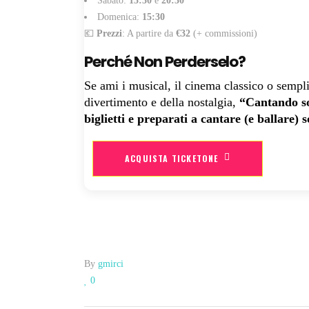
Sabato:
15:30
e
20:30
Domenica:
15:30
💶
Prezzi
: A partire da
€32
(+ commissioni)
Perché Non Perderselo?
Se ami i musical, il cinema classico o sempl
divertimento e della nostalgia,
“Cantando so
biglietti e preparati a cantare (e ballare) s
ACQUISTA TICKETONE
By
gmirci
0