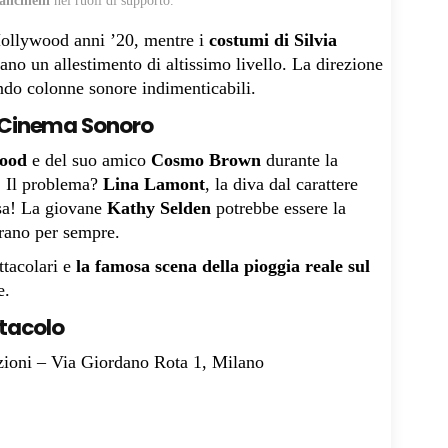
ncinelli
nei ruoli di supporto.
Hollywood anni ’20, mentre i
costumi di Silvia
no un allestimento di altissimo livello. La direzione
ndo colonne sonore indimenticabili.
 Cinema Sonoro
ood
e del suo amico
Cosmo Brown
durante la
. Il problema?
Lina Lamont
, la diva dal carattere
osa! La giovane
Kathy Selden
potrebbe essere la
rano per sempre.
ttacolari e
la famosa scena della pioggia reale sul
e.
ttacolo
azioni – Via Giordano Rota 1, Milano