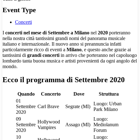
Event Type
Concerti
I
concerti nel mese di Settembre a Milano
nel
2020
porteranno
nella nostra città tantissimi grandi nomi del panorama musicale
italiano e internazionale. Il nuovo anno si preannuncia infatti
particolarmente ricco di eventi a
Milano
, e questo anche grazie ai
tantissimi di
grandi concerti
in arrivo che porteranno nel capoluogo
lombardo tanta buona musica e artisti provenienti da ogni angolo del
mondo.
Ecco il programma di Settembre 2020
Quando
Concerto
Dove
Struttura
01
Luogo: Urban
Settembre
Carl Brave
Segrate (MI)
Park Milano
2020
09
Luogo:
Hollywood
Settembre
Assago (MI)
Mediolanum
Vampires
2020
Forum
10
Luogo:
Hollywood