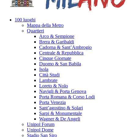
100 luoghi
Mappa della Metro
Quartieri
Arco & Sempione
Brera & Garibaldi
Cadorna & Sant’Ambrogio
Centrale & Repubblica
Cinque Giornate
Duomo & San Babila
Isola
Città Studi
Lambrate
Loreto & Nolo
Navigli & Porta Genova
Porta Romana & Corso Lodi
Porta Venezia
Sant’agostino & Solari
Sarpi & Monumentale
Wagner & De Angeli
Unipol Forum
Unipol Dome
Stadio San Siro