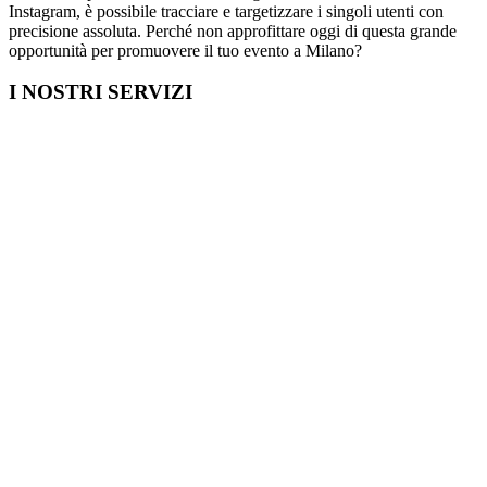
Instagram, è possibile tracciare e targetizzare i singoli utenti con
precisione assoluta. Perché non approfittare oggi di questa grande
opportunità per promuovere il tuo evento a Milano?
I NOSTRI SERVIZI
Cosa fare in Italia
Festa di Laurea a Milano
Capodanno a Milano
Farmacia a Milano