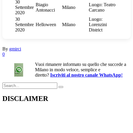
30
Biagio
Luogo: Teatro
Settembre
Milano
Antonacci
Carcano
2020
30
Luogo:
Settembre
Helloween
Milano
Lorenzini
2020
District
By
gmirci
0
Vuoi rimanere informato su quello che succede a
Milano in modo veloce, semplice e
diretto?
Iscriviti al nostro canale WhatsApp
!
Search
for:
DISCLAIMER
Il presente sito web pubblica informazioni su eventi fornite da terzi a
scopo puramente informativo. Non effettuiamo verifiche sulla loro
veridicità, legittimità o sicurezza. Decliniamo ogni responsabilità per
danni, truffe o pregiudizi derivanti dalla partecipazione a tali eventi.
Si consiglia di verificare autonomamente le fonti ufficiali prima di