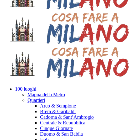
100 luoghi
Mappa della Metro
Quartieri
Arco & Sempione
Brera & Garibaldi
Cadorna & Sant’Ambrogio
Centrale & Repubblica
Cinque Giornate
Duomo & San Babila
Isola