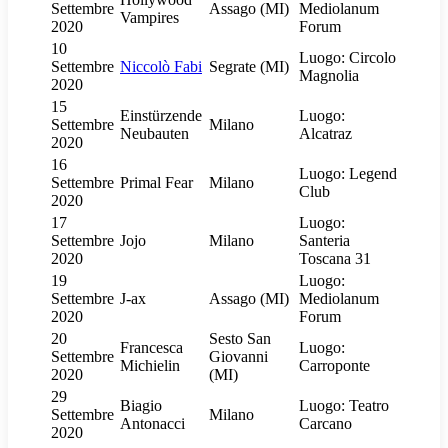
Settembre
Assago (MI)
Mediolanum
Vampires
2020
Forum
10
Luogo: Circolo
Settembre
Niccolò Fabi
Segrate (MI)
Magnolia
2020
15
Einstürzende
Luogo:
Settembre
Milano
Neubauten
Alcatraz
2020
16
Luogo: Legend
Settembre
Primal Fear
Milano
Club
2020
17
Luogo:
Settembre
Jojo
Milano
Santeria
2020
Toscana 31
19
Luogo:
Settembre
J-ax
Assago (MI)
Mediolanum
2020
Forum
20
Sesto San
Francesca
Luogo:
Settembre
Giovanni
Michielin
Carroponte
2020
(MI)
29
Biagio
Luogo: Teatro
Settembre
Milano
Antonacci
Carcano
2020