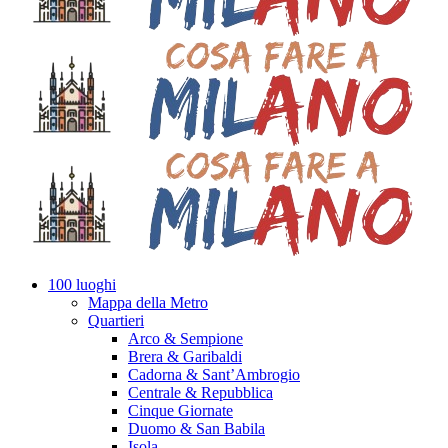
100 luoghi
Mappa della Metro
Quartieri
Arco & Sempione
Brera & Garibaldi
Cadorna & Sant’Ambrogio
Centrale & Repubblica
Cinque Giornate
Duomo & San Babila
Isola