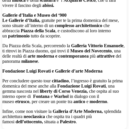
della
musica
e della
scultura
e l’
Acquario Civico
, che ti farà
vivere il fascino degli
abissi.
Gallerie d’Italia e Museo del ‘900
Le Gallerie d’Italia,
gratuite per te la prima domenica del mese,
sono situate all’interno di un
complesso architettonico
che
abbraccia
Piazza della Scala
, e custodiscono al loro interno
un
patrimonio
tutto da scoprire.
Da Piazza della Scala, percorrendo la
Galleria Vittorio Emanuele
,
ti ritrovi in Piazza duomo, qui trovi il
Museo del Novecento
, una
delle realtà di
arte moderna e contemporanea
più
attrattive
del
panorama
milanese
.
Fondazione Luigi Rovati e Gallerie d’arte Moderna
Per concludere questo tour
cittadino
, l’ingresso è gratuito la prima
domenica del mese anche alla
Fondazione Luigi Rovati
, una
gemma nascosta nel
liberty di Corso Venezia,
che ospita al suo
interno opere di
Fontana
e
Warhol
in dialogo con il
museo
etrusco
, per creare un ponte tra
antico
e
moderno
.
Infine, come non visitare la
Galleria d’Arte Moderna,
splendida
architettura
neoclassica
che ospita tra i quadri più
famosi
dell’ottocento,
situata a
Palestro
.