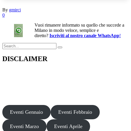
By
gmirci
0
Vuoi rimanere informato su quello che succede a
Milano in modo veloce, semplice e
diretto?
Iscriviti al nostro canale WhatsApp
!
Search
for:
DISCLAIMER
Il presente sito web pubblica informazioni su eventi fornite da terzi a
scopo puramente informativo. Non effettuiamo verifiche sulla loro
veridicità, legittimità o sicurezza. Decliniamo ogni responsabilità per
danni, truffe o pregiudizi derivanti dalla partecipazione a tali eventi.
Si consiglia di verificare autonomamente le fonti ufficiali prima di
partecipare o acquistare biglietti.
Eventi Gennaio
Eventi Febbraio
Eventi Marzo
Eventi Aprile