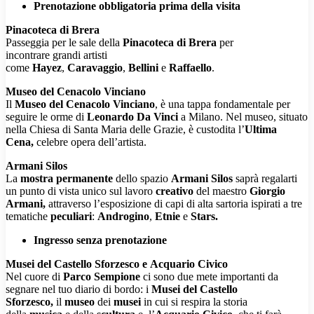
Prenotazione obbligatoria prima della visita
Pinacoteca di Brera
Passeggia per le sale della
Pinacoteca di Brera
per
incontrare grandi artisti
come
Hayez
,
Caravaggio
,
Bellini
e
Raffaello
.
Museo del Cenacolo Vinciano
Il
Museo del Cenacolo Vinciano
, è una tappa fondamentale per
seguire le orme di
Leonardo Da Vinci
a Milano. Nel museo, situato
nella Chiesa di Santa Maria delle Grazie, è custodita
l’
Ultima
Cena,
celebre opera dell’artista.
Armani Silos
La
mostra permanente
dello spazio
Armani Silos
saprà regalarti
un punto di vista unico sul lavoro
creativo
del maestro
Giorgio
Armani,
attraverso l’esposizione di capi di alta sartoria ispirati a tre
tematiche
peculiari
:
Androgino
,
Etnie
e
Stars.
Ingresso senza prenotazione
Musei del Castello Sforzesco e Acquario Civico
Nel cuore di
Parco Sempione
ci sono due mete importanti da
segnare nel tuo diario di bordo: i
Musei del Castello
Sforzesco,
il
museo
dei
musei
in cui si respira la storia