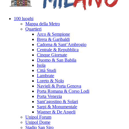
100 luoghi
Mappa della Metro
Quartieri
Arco & Sempione
Brera & Garibaldi
Cadorna & Sant’Ambrogio
Centrale & Repubblica
Cinque Giornate
Duomo & San Babila
Isola
Città Studi
Lambrate
Loreto & Nolo
Navigli & Porta Genova
Porta Romana & Corso Lodi
Porta Venezia
Sant’agostino & Solari
Sarpi & Monumentale
Wagner & De Angeli
Unipol Forum
Unipol Dome
Stadio San Siro