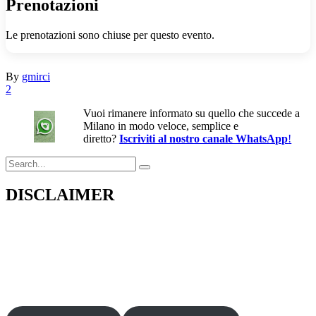
Prenotazioni
Le prenotazioni sono chiuse per questo evento.
By
gmirci
2
Vuoi rimanere informato su quello che succede a
Milano in modo veloce, semplice e
diretto?
Iscriviti al nostro canale WhatsApp
!
Search
for:
DISCLAIMER
Il presente sito web pubblica informazioni su eventi fornite da terzi a
scopo puramente informativo. Non effettuiamo verifiche sulla loro
veridicità, legittimità o sicurezza. Decliniamo ogni responsabilità per
danni, truffe o pregiudizi derivanti dalla partecipazione a tali eventi.
Si consiglia di verificare autonomamente le fonti ufficiali prima di
partecipare o acquistare biglietti.