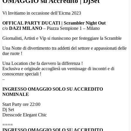
OMAGGIO su Accredito | DjSet
Vi Invitiamo in occasione dell’Eicma 2023
OFFICAL PARTY DUCATI | Scrambler Night Out
c/o
DAZI MILANO
– Piazza Sempione 1 – Milano
Giornalisti, Artisti e Vip si riuniscono per festeggiare la Scramble
Una Notte di divertimento tra addetti del settore e appassionati delle
due ruote !
Una Location che fa davvero la differenza !
Esclusiva e originale accoglierà un vernissage di incontri e di
conoscenze speciali !
–
INGRESSO OMAGGIO SOLO SU ACCREDITO
NOMINALE
Start Party ore 22:00
Dj Set
Dresscode Elegant Chic
====
INGRESSO OMAGGIO SOLO SU ACCREDITO