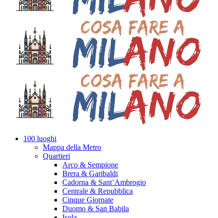
100 luoghi
Mappa della Metro
Quartieri
Arco & Sempione
Brera & Garibaldi
Cadorna & Sant’Ambrogio
Centrale & Repubblica
Cinque Giornate
Duomo & San Babila
Isola