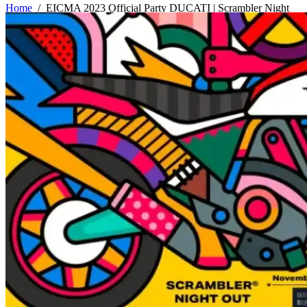
Home
/
EICMA 2023 Official Party DUCATI | Scrambler Night
Out | INGRESSO OMAGGIO su Accredito | DjSet