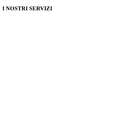
I NOSTRI SERVIZI
Cosa fare in Italia
Festa di Laurea a Milano
Capodanno a Milano
Farmacia a Milano