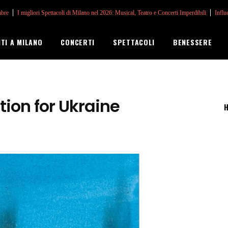
mbre
I migliori Spettacoli di Milano nel 2026: Musical, Teatro e Concerti Imperdibili
Influ
NTI A MILANO
CONCERTI
SPETTACOLI
BENESSERE
tion for Ukraine