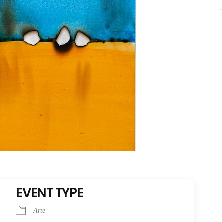
S
f
EVENT TYPE
Arte