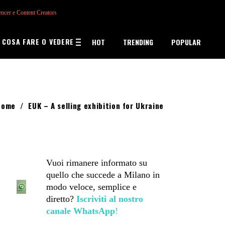
encer e Content Creators
COSA FARE O VEDERE
HOT
TRENDING
POPULAR
Home
/
EUK – A selling exhibition for Ukraine
Vuoi rimanere informato su
quello che succede a Milano in
modo veloce, semplice e
diretto?
Iscriviti al nostro
canale WhatsApp
!