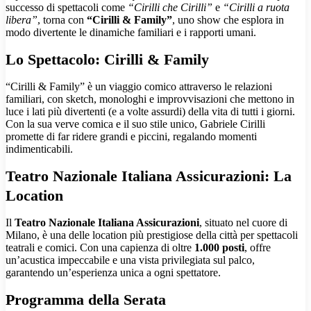
successo di spettacoli come
“Cirilli che Cirilli”
e
“Cirilli a ruota
libera”
, torna con
“Cirilli & Family”
, uno show che esplora in
modo divertente le dinamiche familiari e i rapporti umani.
Lo Spettacolo: Cirilli & Family
“Cirilli & Family” è un viaggio comico attraverso le relazioni
familiari, con sketch, monologhi e improvvisazioni che mettono in
luce i lati più divertenti (e a volte assurdi) della vita di tutti i giorni.
Con la sua verve comica e il suo stile unico, Gabriele Cirilli
promette di far ridere grandi e piccini, regalando momenti
indimenticabili.
Teatro Nazionale Italiana Assicurazioni: La
Location
Il
Teatro Nazionale Italiana Assicurazioni
, situato nel cuore di
Milano, è una delle location più prestigiose della città per spettacoli
teatrali e comici. Con una capienza di oltre
1.000 posti
, offre
un’acustica impeccabile e una vista privilegiata sul palco,
garantendo un’esperienza unica a ogni spettatore.
Programma della Serata