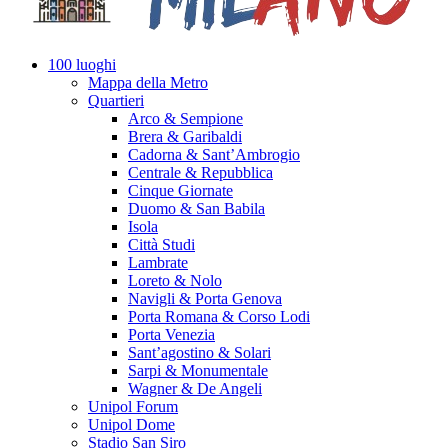
100 luoghi
Mappa della Metro
Quartieri
Arco & Sempione
Brera & Garibaldi
Cadorna & Sant’Ambrogio
Centrale & Repubblica
Cinque Giornate
Duomo & San Babila
Isola
Città Studi
Lambrate
Loreto & Nolo
Navigli & Porta Genova
Porta Romana & Corso Lodi
Porta Venezia
Sant’agostino & Solari
Sarpi & Monumentale
Wagner & De Angeli
Unipol Forum
Unipol Dome
Stadio San Siro