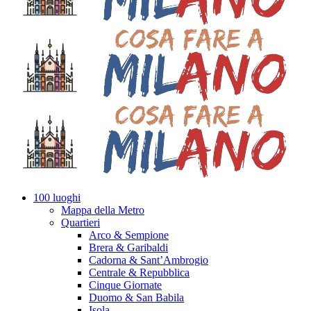
100 luoghi
Mappa della Metro
Quartieri
Arco & Sempione
Brera & Garibaldi
Cadorna & Sant’Ambrogio
Centrale & Repubblica
Cinque Giornate
Duomo & San Babila
Isola