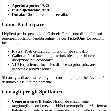
Apertura porte:
19:30
Inizio spettacolo:
20:30
Durata:
Circa 2 ore, con intervallo.
Come Partecipare
I biglietti per lo spettacolo di Gabriele Cirilli sono disponibili sui
principali portali di vendita online, tra cui
TicketOne
. Le opzioni
includono:
Platea:
Posti centrali con vista ottimale sul palco.
Galleria:
Posti laterali o posteriori, ideali per chi cerca
un’opzione più economica.
VIP Experience:
Inclusivo di accesso prioritario, area
riservata e servizi esclusivi.
Si consiglia di acquistare i biglietti con anticipo, poiché l’evento è
destinato a esaurire rapidamente.
Consigli per gli Spettatori
Come arrivare:
Il Teatro Nazionale è facilmente
raggiungibile con i mezzi pubblici (metropolitana M1, fermata
Palestro) o in auto, con parcheggi disponibili nelle vicinanze.