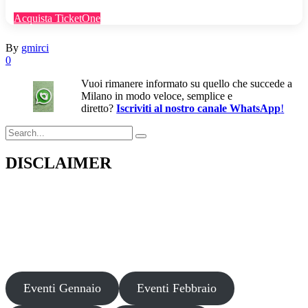
Acquista TicketOne
By
gmirci
0
Vuoi rimanere informato su quello che succede a
Milano in modo veloce, semplice e
diretto?
Iscriviti al nostro canale WhatsApp
!
Search
for:
DISCLAIMER
Il presente sito web pubblica informazioni su eventi fornite da terzi a
scopo puramente informativo. Non effettuiamo verifiche sulla loro
veridicità, legittimità o sicurezza. Decliniamo ogni responsabilità per
danni, truffe o pregiudizi derivanti dalla partecipazione a tali eventi.
Si consiglia di verificare autonomamente le fonti ufficiali prima di
partecipare o acquistare biglietti.
Eventi Gennaio
Eventi Febbraio