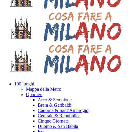
100 luoghi
Mappa della Metro
Quartieri
Arco & Sempione
Brera & Garibaldi
Cadorna & Sant’Ambrogio
Centrale & Repubblica
Cinque Giornate
Duomo & San Babila
Isola