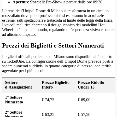
Aperture Speciali:
Pre-Show a partire dalle ore 09:30
L’arena dell’Unipol Dome di Milano si trasformerà in un circuito
mozzafiato dove piloti professionisti si esibiranno in acrobazie
estreme, salti spettacolari e testacoda al limite delle leggi della fisica.
I veicoli reali ricalcheranno il design iconico dei modellini Hot
Wheels più amati al mondo, regalando un’esperienza visiva e sonora
ad altissimo impatto.
Prezzi dei Biglietti e Settori Numerati
I biglietti ufficiali per le date di Milano sono disponibili all’acquisto
su TicketOne. La configurazione dell’Unipol Dome prevede posti a
sedere numerati suddivisi in quattro categorie di prezzo, con tariffe
agevolate per i più piccoli.
Settore
Prezzo Biglietto
Prezzo Ridotto
d’Assegnazione
Intero
Under 13
1° Settore
€ 74,75
€ 69,00
Numerato
2° Settore
€ 63,25
€ 57,50
Numerato