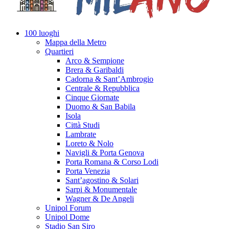
100 luoghi
Mappa della Metro
Quartieri
Arco & Sempione
Brera & Garibaldi
Cadorna & Sant’Ambrogio
Centrale & Repubblica
Cinque Giornate
Duomo & San Babila
Isola
Città Studi
Lambrate
Loreto & Nolo
Navigli & Porta Genova
Porta Romana & Corso Lodi
Porta Venezia
Sant’agostino & Solari
Sarpi & Monumentale
Wagner & De Angeli
Unipol Forum
Unipol Dome
Stadio San Siro