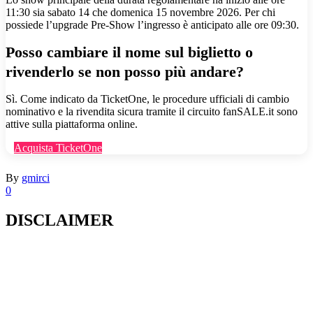
11:30 sia sabato 14 che domenica 15 novembre 2026. Per chi
possiede l’upgrade Pre-Show l’ingresso è anticipato alle ore 09:30.
Posso cambiare il nome sul biglietto o
rivenderlo se non posso più andare?
Sì. Come indicato da TicketOne, le procedure ufficiali di cambio
nominativo e la rivendita sicura tramite il circuito fanSALE.it sono
attive sulla piattaforma online.
Acquista TicketOne
By
gmirci
0
DISCLAIMER
Il presente sito web pubblica informazioni su eventi fornite da terzi a
scopo puramente informativo. Non effettuiamo verifiche sulla loro
veridicità, legittimità o sicurezza. Decliniamo ogni responsabilità per
danni, truffe o pregiudizi derivanti dalla partecipazione a tali eventi.
Si consiglia di verificare autonomamente le fonti ufficiali prima di
partecipare o acquistare biglietti.