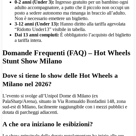
0-2 anni (Under 3):
Ingresso gratuito per un bambino ogni
adulto accompagnatore, a patto che il piccolo non occupi un
posto a sedere autonomo ma rimanga in braccio all’adulto.
Non è necessario emettere un biglietto.
3-12 anni (Under 13):
Hanno diritto alla tariffa agevolata
“Ridotto Under13” visibile in tabella.
Dai 13 anni compiuti:
È obbligatorio l’acquisto del biglietto
a tariffa intera.
Domande Frequenti (FAQ) – Hot Wheels
Stunt Show Milano
Dove si tiene lo show delle Hot Wheels a
Milano nel 2026?
L’evento si svolge all’Unipol Dome di Milano (ex
PalaSharp/Arena), situato in Via Romualdo Bonfadini 148, zona
sud-est di Milano, facilmente raggiungibile con i mezzi pubblici e
dotata di parcheggi adiacenti.
A che ora iniziano le esibizioni?
Lo show principale della durata regolamentare ha inizio alle ore