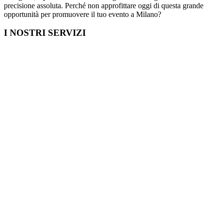
precisione assoluta. Perché non approfittare oggi di questa grande
opportunità per promuovere il tuo evento a Milano?
I NOSTRI SERVIZI
Cosa fare in Italia
Festa di Laurea a Milano
Capodanno a Milano
Farmacia a Milano