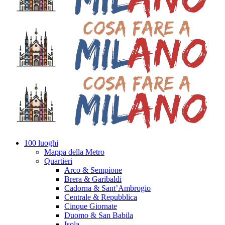
100 luoghi
Mappa della Metro
Quartieri
Arco & Sempione
Brera & Garibaldi
Cadorna & Sant’Ambrogio
Centrale & Repubblica
Cinque Giornate
Duomo & San Babila
Isola