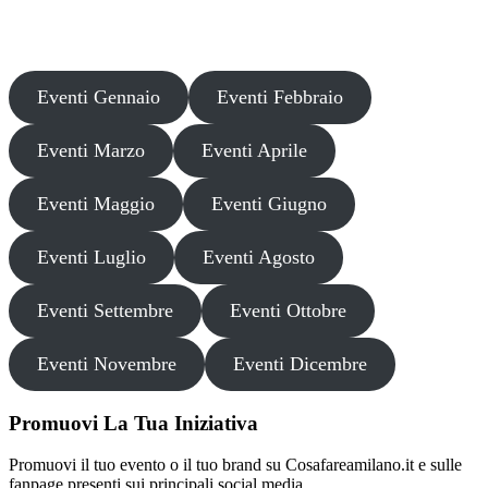
danni, truffe o pregiudizi derivanti dalla partecipazione a tali eventi.
Si consiglia di verificare autonomamente le fonti ufficiali prima di
partecipare o acquistare biglietti.
Eventi Gennaio
Eventi Febbraio
Eventi Marzo
Eventi Aprile
Eventi Maggio
Eventi Giugno
Eventi Luglio
Eventi Agosto
Eventi Settembre
Eventi Ottobre
Eventi Novembre
Eventi Dicembre
Promuovi La Tua Iniziativa
Promuovi il tuo evento o il tuo brand su Cosafareamilano.it e sulle
fanpage presenti sui principali social media.