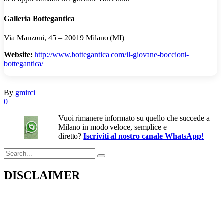
Galleria Bottegantica
Via Manzoni, 45 – 20019 Milano (MI)
Website:
http://www.bottegantica.com/il-giovane-boccioni-
bottegantica/
By
gmirci
0
Vuoi rimanere informato su quello che succede a
Milano in modo veloce, semplice e
diretto?
Iscriviti al nostro canale WhatsApp
!
Search
for:
DISCLAIMER
Il presente sito web pubblica informazioni su eventi fornite da terzi a
scopo puramente informativo. Non effettuiamo verifiche sulla loro
veridicità, legittimità o sicurezza. Decliniamo ogni responsabilità per