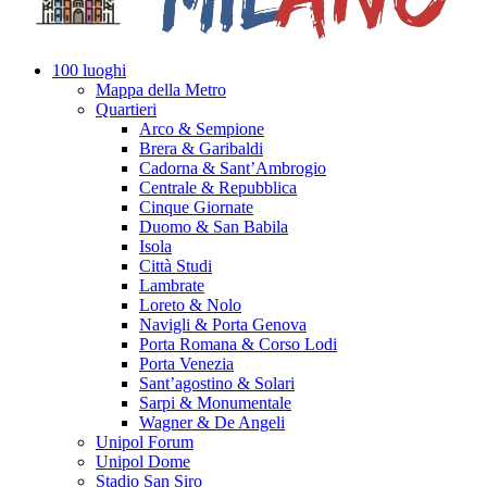
100 luoghi
Mappa della Metro
Quartieri
Arco & Sempione
Brera & Garibaldi
Cadorna & Sant’Ambrogio
Centrale & Repubblica
Cinque Giornate
Duomo & San Babila
Isola
Città Studi
Lambrate
Loreto & Nolo
Navigli & Porta Genova
Porta Romana & Corso Lodi
Porta Venezia
Sant’agostino & Solari
Sarpi & Monumentale
Wagner & De Angeli
Unipol Forum
Unipol Dome
Stadio San Siro