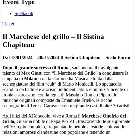
Event Type
Spettacoli
Ticket
Il Marchese del grillo – Il Sistina
Chapiteau
Dal 18/01/2024 – 28/01/2024 Il Sistina Chapiteau – Scalo Farini
Dopo il grande successo di Roma
, sarà ancora il travolgente
talento di Max Giusti con “Il Marchese del Grillo” a conquistare la
simpatia di
Milano
con la Commedia Musicale tratta dalla
sceneggiatura del film “cult” di Mario Monicelli. Lo spettacolo,
scandito da battute e aforismi indimenticabili, è un mix vincente di
ironia e sarcasmo, con la regia di Massimo Romeo Piparo, le
musiche originali composte da Emanuele Friello, le ricche
scenografie di Teresa Caruso e con un grande cast di oltre 30 artisti.
Agli inizi del XIX secolo, vive a Roma il
Marchese Onofrio del
Grillo
, Guardia nobile di Papa Pio VII, trascorrendo le sue giornate
nell’ozio più completo, frequentando bettole e osterie, coltivando
relazioni amorose clandestine con popolane e tenendo un