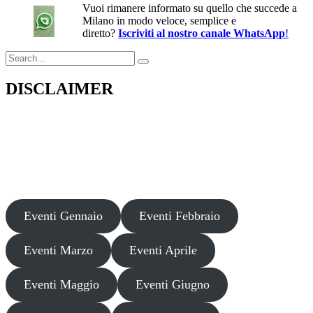
Vuoi rimanere informato su quello che succede a
Milano in modo veloce, semplice e
diretto?
Iscriviti al nostro canale WhatsApp
!
Search
for:
DISCLAIMER
Il presente sito web pubblica informazioni su eventi fornite da terzi a
scopo puramente informativo. Non effettuiamo verifiche sulla loro
veridicità, legittimità o sicurezza. Decliniamo ogni responsabilità per
danni, truffe o pregiudizi derivanti dalla partecipazione a tali eventi.
Si consiglia di verificare autonomamente le fonti ufficiali prima di
partecipare o acquistare biglietti.
Eventi Gennaio
Eventi Febbraio
Eventi Marzo
Eventi Aprile
Eventi Maggio
Eventi Giugno