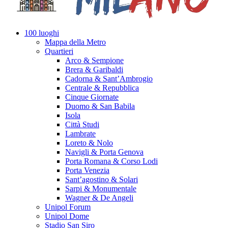
100 luoghi
Mappa della Metro
Quartieri
Arco & Sempione
Brera & Garibaldi
Cadorna & Sant’Ambrogio
Centrale & Repubblica
Cinque Giornate
Duomo & San Babila
Isola
Città Studi
Lambrate
Loreto & Nolo
Navigli & Porta Genova
Porta Romana & Corso Lodi
Porta Venezia
Sant’agostino & Solari
Sarpi & Monumentale
Wagner & De Angeli
Unipol Forum
Unipol Dome
Stadio San Siro