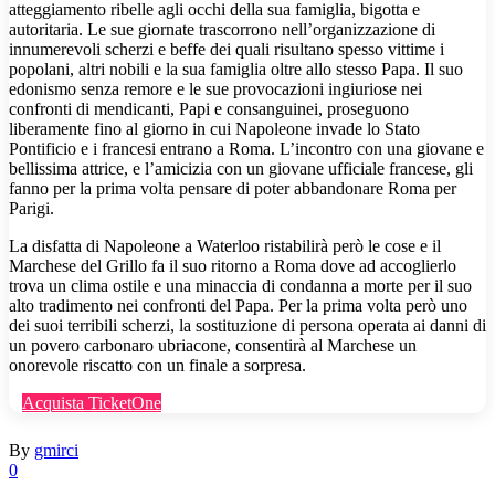
atteggiamento ribelle agli occhi della sua famiglia, bigotta e
autoritaria. Le sue giornate trascorrono nell’organizzazione di
innumerevoli scherzi e beffe dei quali risultano spesso vittime i
popolani, altri nobili e la sua famiglia oltre allo stesso Papa. Il suo
edonismo senza remore e le sue provocazioni ingiuriose nei
confronti di mendicanti, Papi e consanguinei, proseguono
liberamente fino al giorno in cui Napoleone invade lo Stato
Pontificio e i francesi entrano a Roma. L’incontro con una giovane e
bellissima attrice, e l’amicizia con un giovane ufficiale francese, gli
fanno per la prima volta pensare di poter abbandonare Roma per
Parigi.
La disfatta di Napoleone a Waterloo ristabilirà però le cose e il
Marchese del Grillo fa il suo ritorno a Roma dove ad accoglierlo
trova un clima ostile e una minaccia di condanna a morte per il suo
alto tradimento nei confronti del Papa. Per la prima volta però uno
dei suoi terribili scherzi, la sostituzione di persona operata ai danni di
un povero carbonaro ubriacone, consentirà al Marchese un
onorevole riscatto con un finale a sorpresa.
Acquista TicketOne
By
gmirci
0