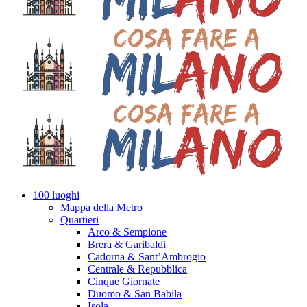
100 luoghi
Mappa della Metro
Quartieri
Arco & Sempione
Brera & Garibaldi
Cadorna & Sant’Ambrogio
Centrale & Repubblica
Cinque Giornate
Duomo & San Babila
Isola