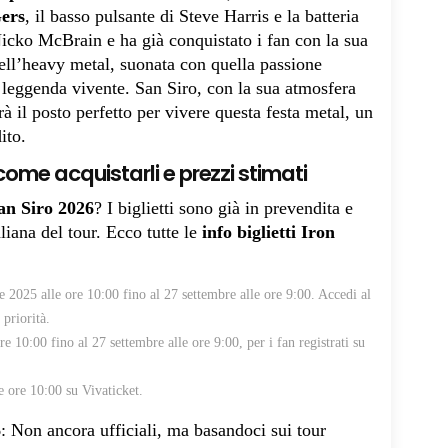
ers
, il basso pulsante di Steve Harris e la batteria
 Nicko McBrain e ha già conquistato i fan con la sua
ell’heavy metal, suonata con quella passione
 leggenda vivente. San Siro, con la sua atmosfera
à il posto perfetto per vivere questa festa metal, un
ito.
come acquistarli e prezzi stimati
an Siro 2026
? I biglietti sono già in prevendita e
liana del tour. Ecco tutte le
info biglietti Iron
e 2025 alle ore 10:00 fino al 27 settembre alle ore 9:00. Accedi al
priorità.
e 10:00 fino al 27 settembre alle ore 9:00, per i fan registrati su
e ore 10:00 su Vivaticket.
6
: Non ancora ufficiali, ma basandoci sui tour