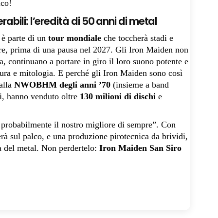
ico!
abili: l’eredità di 50 anni di metal
è parte di un
tour mondiale
che toccherà stadi e
tre, prima di una pausa nel 2027. Gli Iron Maiden non
 continuano a portare in giro il loro suono potente e
eratura e mitologia. E perché gli Iron Maiden sono così
dalla
NWOBHM degli anni ’70
(insieme a band
i, hanno venduto oltre
130 milioni di dischi
e
.
è probabilmente il nostro migliore di sempre”. Con
erà sul palco, e una produzione pirotecnica da brividi,
a del metal. Non perdertelo:
Iron Maiden San Siro