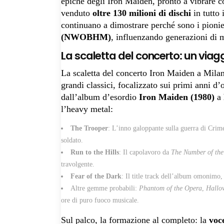
epiche degli Iron Maiden, pronto a vibrare co
venduto
oltre 130 milioni di dischi
in tutto
continuano a dimostrare perché sono i pionie
(NWOBHM)
, influenzando generazioni di m
La scaletta del concerto: un viagg
La scaletta del concerto Iron Maiden a Milan
grandi classici, focalizzato sui primi anni d’
dall’album d’esordio
Iron Maiden (1980)
a
l’heavy metal:
The Trooper
: L’inno galoppante sulla guerra di Crime
soldato.
Run to the Hills
: Il capolavoro da
The Number of the
travolgente.
Fear of the Dark
: Il title track dell’album omonimo, 
Altre gemme probabili:
Phantom of the Opera
,
Hallo
ore di puro fuoco musicale.
Sul palco, la formazione al completo: la
voc