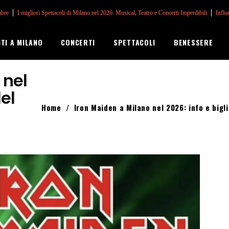
mbre
I migliori Spettacoli di Milano nel 2026: Musical, Teatro e Concerti Imperdibili
Influ
NTI A MILANO
CONCERTI
SPETTACOLI
BENESSERE
 nel
del
Home
/
Iron Maiden a Milano nel 2026: info e bigl