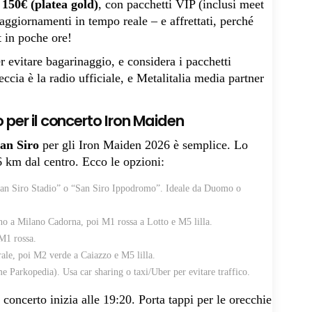
a 150€ (platea gold)
, con pacchetti VIP (inclusi meet
 aggiornamenti in tempo reale – e affrettati, perché
 in poche ore!
er evitare bagarinaggio, e considera i pacchetti
ccia è la radio ufficiale, e Metalitalia media partner
 per il concerto Iron Maiden
an Siro
per gli Iron Maiden 2026 è semplice. Lo
 6 km dal centro. Ecco le opzioni:
“San Siro Stadio” o “San Siro Ippodromo”. Ideale da Duomo o
no a Milano Cadorna, poi M1 rossa a Lotto e M5 lilla.
 M1 rossa.
ale, poi M2 verde a Caiazzo e M5 lilla.
me Parkopedia). Usa car sharing o taxi/Uber per evitare traffico.
l concerto inizia alle 19:20. Porta tappi per le orecchie