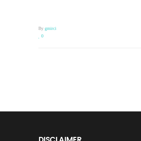
By
gmirci
0
DISCLAIMER