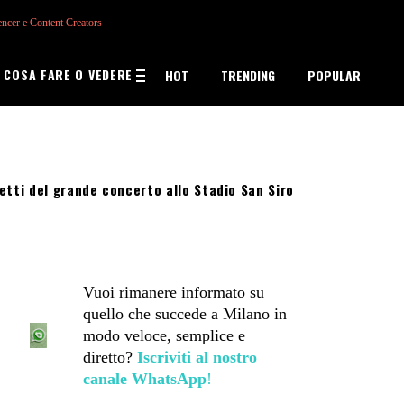
encer e Content Creators
COSA FARE O VEDERE
HOT
TRENDING
POPULAR
ietti del grande concerto allo Stadio San Siro
Vuoi rimanere informato su
quello che succede a Milano in
modo veloce, semplice e
diretto?
Iscriviti al nostro
canale WhatsApp
!