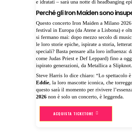
e idratati – sarà una notte di headbanging ep
Perché gli Iron Maiden sono insuper
Questo concerto Iron Maiden a Milano 2026 
festival in Europa (da Atene a Lisbona) e ol
si fermano mai: dopo mezzo secolo di musica,
le loro storie epiche, ispirate a storia, lett
speciali? Basta pensare alla loro influenza: 
come Judas Priest e Def Leppard) fino a ogg
ispirato generazioni, da Metallica a Slipknot
Steve Harris lo dice chiaro: “Lo spettacolo 
Eddie
, la loro mascotte iconica, che torregg
questo sarà il momento per rivivere l’essenz
2026
non è solo un concerto, è leggenda.
ACQUISTA TICKETONE