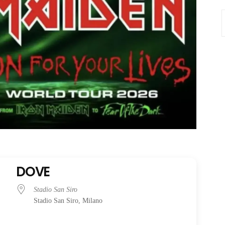
S
f
DOVE
Stadio San Siro
Stadio San Siro, Milano