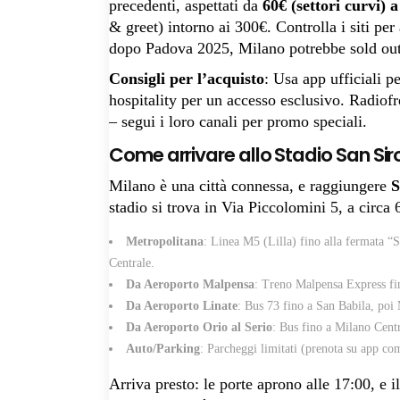
precedenti, aspettati da
60€ (settori curvi) 
& greet) intorno ai 300€. Controlla i siti per
dopo Padova 2025, Milano potrebbe sold out
Consigli per l’acquisto
: Usa app ufficiali p
hospitality per un accesso esclusivo. Radiofre
– segui i loro canali per promo speciali.
Come arrivare allo Stadio San Siro
Milano è una città connessa, e raggiungere
S
stadio si trova in Via Piccolomini 5, a circa
Metropolitana
: Linea M5 (Lilla) fino alla fermata 
Centrale.
Da Aeroporto Malpensa
: Treno Malpensa Express fi
Da Aeroporto Linate
: Bus 73 fino a San Babila, poi
Da Aeroporto Orio al Serio
: Bus fino a Milano Centr
Auto/Parking
: Parcheggi limitati (prenota su app co
Arriva presto: le porte aprono alle 17:00, e i