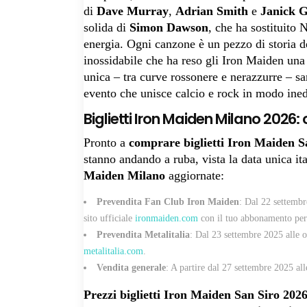
di
Dave Murray
,
Adrian Smith
e
Janick G
solida di
Simon Dawson
, che ha sostituito
energia. Ogni canzone è un pezzo di storia d
inossidabile che ha reso gli Iron Maiden una
unica – tra curve rossonere e nerazzurre – sar
evento che unisce calcio e rock in modo ined
Biglietti Iron Maiden Milano 2026: 
Pronto a
comprare biglietti Iron Maiden S
stanno andando a ruba, vista la data unica ita
Maiden Milano
aggiornate:
Prevendita Fan Club Iron Maiden
: Dal 22 settembr
sito ufficiale
ironmaiden.com
con il tuo abbonamento per 
Prevendita Metalitalia
: Dal 23 settembre 2025 alle or
metalitalia.com
.
Vendita generale
: A partire dal 27 settembre 2025 all
Prezzi biglietti Iron Maiden San Siro 202