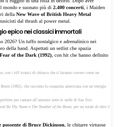
n il ruggito di una folla in delirio. Dopo aver
 il mondo e suonato più di
2.400 concerti
, i Maiden
ri della
New Wave of British Heavy Metal
usicisti dal thrash al power metal.
io epico nei classici immortali
o 2026? Un tuffo nostalgico e adrenalinico nei
oro della band. Aspettati un setlist che spazia
Fear of the Dark (1992)
, con hit che hanno definito
a, con i riff iconici di chitarra che ti faranno correre come un
 Beast
(1982), che racconta la conquista americana con un’energia
perfetto per cantare all’unisono sotto le stelle di San Siro.
wed Be Thy Name
e
The Number of the Beast
, per un totale di oltre 2
e possente di Bruce Dickinson
, le chitarre virtuose