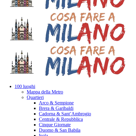
100 luoghi
Mappa della Metro
Quartieri
Arco & Sempione
Brera & Garibaldi
Cadorna & Sant’Ambrogio
Centrale & Repubblica
Cinque Giornate
Duomo & San Babila
Isola