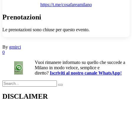
https://t.me/cosafareamilano
Prenotazioni
Le prenotazioni sono chiuse per questo evento.
By
gmirci
0
Vuoi rimanere informato su quello che succede a
Milano in modo veloce, semplice e
diretto?
Iscriviti al nostro canale WhatsApp
!
Search
for:
DISCLAIMER
Il presente sito web pubblica informazioni su eventi fornite da terzi a
scopo puramente informativo. Non effettuiamo verifiche sulla loro
veridicità, legittimità o sicurezza. Decliniamo ogni responsabilità per
danni, truffe o pregiudizi derivanti dalla partecipazione a tali eventi.
Si consiglia di verificare autonomamente le fonti ufficiali prima di