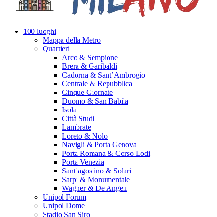
100 luoghi
Mappa della Metro
Quartieri
Arco & Sempione
Brera & Garibaldi
Cadorna & Sant’Ambrogio
Centrale & Repubblica
Cinque Giornate
Duomo & San Babila
Isola
Città Studi
Lambrate
Loreto & Nolo
Navigli & Porta Genova
Porta Romana & Corso Lodi
Porta Venezia
Sant’agostino & Solari
Sarpi & Monumentale
Wagner & De Angeli
Unipol Forum
Unipol Dome
Stadio San Siro