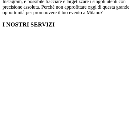
Instagram, è possibile tracciare e targetizzare i singoli utenti con
precisione assoluta. Perché non approfittare oggi di questa grande
opportunità per promuovere il tuo evento a Milano?
I NOSTRI SERVIZI
Cosa fare in Italia
Festa di Laurea a Milano
Capodanno a Milano
Farmacia a Milano