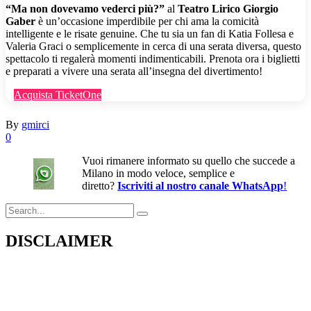
“Ma non dovevamo vederci più?”
al
Teatro Lirico Giorgio
Gaber
è un’occasione imperdibile per chi ama la comicità
intelligente e le risate genuine. Che tu sia un fan di Katia Follesa e
Valeria Graci o semplicemente in cerca di una serata diversa, questo
spettacolo ti regalerà momenti indimenticabili. Prenota ora i biglietti
e preparati a vivere una serata all’insegna del divertimento!
Acquista TicketOne
By
gmirci
0
Vuoi rimanere informato su quello che succede a
Milano in modo veloce, semplice e
diretto?
Iscriviti al nostro canale WhatsApp
!
Search
for:
DISCLAIMER
Il presente sito web pubblica informazioni su eventi fornite da terzi a
scopo puramente informativo. Non effettuiamo verifiche sulla loro
veridicità, legittimità o sicurezza. Decliniamo ogni responsabilità per
danni, truffe o pregiudizi derivanti dalla partecipazione a tali eventi.