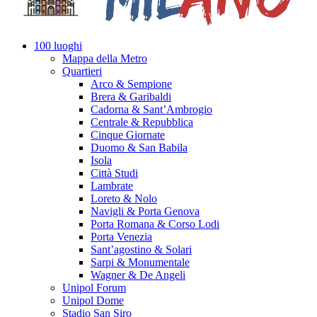
100 luoghi
Mappa della Metro
Quartieri
Arco & Sempione
Brera & Garibaldi
Cadorna & Sant’Ambrogio
Centrale & Repubblica
Cinque Giornate
Duomo & San Babila
Isola
Città Studi
Lambrate
Loreto & Nolo
Navigli & Porta Genova
Porta Romana & Corso Lodi
Porta Venezia
Sant’agostino & Solari
Sarpi & Monumentale
Wagner & De Angeli
Unipol Forum
Unipol Dome
Stadio San Siro