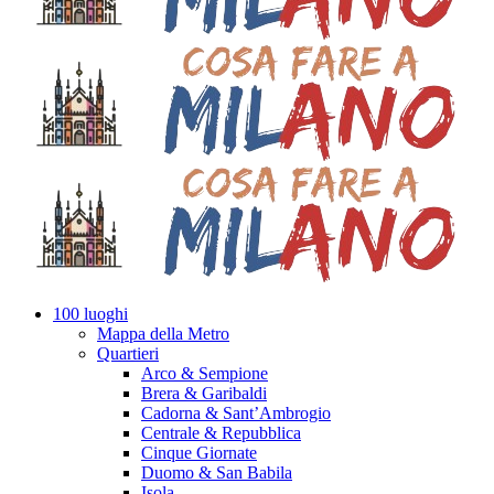
100 luoghi
Mappa della Metro
Quartieri
Arco & Sempione
Brera & Garibaldi
Cadorna & Sant’Ambrogio
Centrale & Repubblica
Cinque Giornate
Duomo & San Babila
Isola