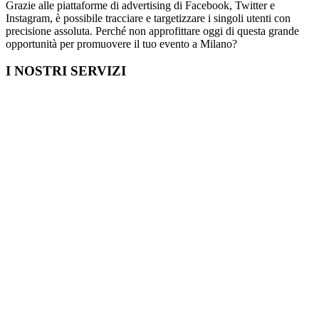
Grazie alle piattaforme di advertising di Facebook, Twitter e
Instagram, è possibile tracciare e targetizzare i singoli utenti con
precisione assoluta. Perché non approfittare oggi di questa grande
opportunità per promuovere il tuo evento a Milano?
I NOSTRI SERVIZI
Cosa fare in Italia
Festa di Laurea a Milano
Capodanno a Milano
Farmacia a Milano