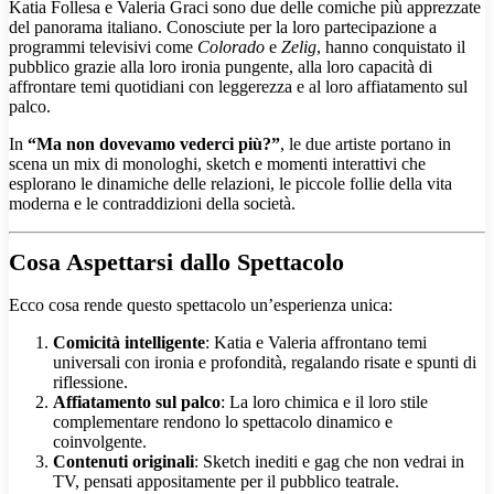
Katia Follesa e Valeria Graci sono due delle comiche più apprezzate
del panorama italiano. Conosciute per la loro partecipazione a
programmi televisivi come
Colorado
e
Zelig
, hanno conquistato il
pubblico grazie alla loro ironia pungente, alla loro capacità di
affrontare temi quotidiani con leggerezza e al loro affiatamento sul
palco.
In
“Ma non dovevamo vederci più?”
, le due artiste portano in
scena un mix di monologhi, sketch e momenti interattivi che
esplorano le dinamiche delle relazioni, le piccole follie della vita
moderna e le contraddizioni della società.
Cosa Aspettarsi dallo Spettacolo
Ecco cosa rende questo spettacolo un’esperienza unica:
Comicità intelligente
: Katia e Valeria affrontano temi
universali con ironia e profondità, regalando risate e spunti di
riflessione.
Affiatamento sul palco
: La loro chimica e il loro stile
complementare rendono lo spettacolo dinamico e
coinvolgente.
Contenuti originali
: Sketch inediti e gag che non vedrai in
TV, pensati appositamente per il pubblico teatrale.