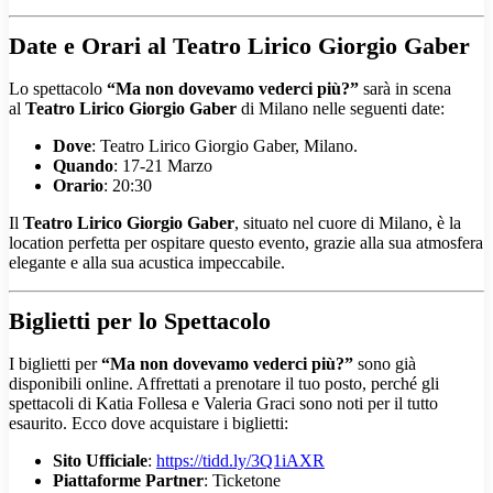
Date e Orari al Teatro Lirico Giorgio Gaber
Lo spettacolo
“Ma non dovevamo vederci più?”
sarà in scena
al
Teatro Lirico Giorgio Gaber
di Milano nelle seguenti date:
Dove
: Teatro Lirico Giorgio Gaber, Milano.
Quando
: 17-21 Marzo
Orario
: 20:30
Il
Teatro Lirico Giorgio Gaber
, situato nel cuore di Milano, è la
location perfetta per ospitare questo evento, grazie alla sua atmosfera
elegante e alla sua acustica impeccabile.
Biglietti per lo Spettacolo
I biglietti per
“Ma non dovevamo vederci più?”
sono già
disponibili online. Affrettati a prenotare il tuo posto, perché gli
spettacoli di Katia Follesa e Valeria Graci sono noti per il tutto
esaurito. Ecco dove acquistare i biglietti:
Sito Ufficiale
:
https://tidd.ly/3Q1iAXR
Piattaforme Partner
: Ticketone