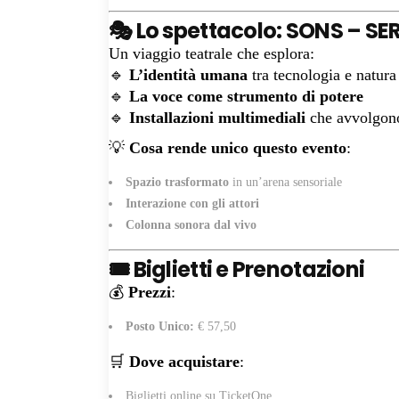
🎭 Lo spettacolo: SONS – SE
Un viaggio teatrale che esplora:
🔹
L’identità umana
tra tecnologia e natura
🔹
La voce come strumento di potere
🔹
Installazioni multimediali
che avvolgono
💡
Cosa rende unico questo evento
:
Spazio trasformato
in un’arena sensoriale
Interazione con gli attori
Colonna sonora dal vivo
🎟 Biglietti e Prenotazioni
💰
Prezzi
:
Posto Unico:
€ 57,50
🛒
Dove acquistare
:
Biglietti online su TicketOne