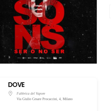
S
f
DOVE
Fabbrica del Vapore
Via Giulio Cesare Procaccini, 4, Milano