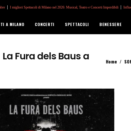
mbre
I migliori Spettacoli di Milano nel 2026: Musical, Teatro e Concerti Imperdibili
Influ
NTI A MILANO
CONCERTI
SPETTACOLI
BENESSERE
 La Fura dels Baus a
Home
/
SON