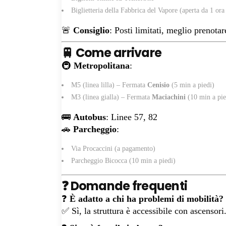
Biglietteria della Fabbrica del Vapore (aperta da 1 ora
🚨
Consiglio
: Posti limitati, meglio prenotar
🚆 Come arrivare
🚇
Metropolitana
:
M5 (linea lilla) – Fermata
Cenisio
(5 min a piedi)
M3 (linea gialla) – Fermata
Maciachini
(10 min a pie
🚌
Autobus
: Linee 57, 82
🚗
Parcheggio
:
Via Procaccini (a pagamento)
Parcheggio Bicocca (10 min a piedi)
❓ Domande frequenti
❓
È adatto a chi ha problemi di mobilità?
✅ Sì, la struttura è accessibile con ascensori