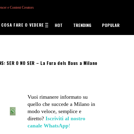
encer e Content Creators
COSA FARE O VEDERE
HOT
TRENDING
POPULAR
S: SER O NO SER – La Fura dels Baus a Milano
Vuoi rimanere informato su
quello che succede a Milano in
modo veloce, semplice e
diretto?
Iscriviti al nostro
canale WhatsApp
!