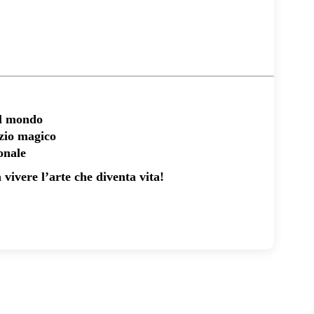
al mondo
azio magico
onale
vivere l’arte che diventa vita!