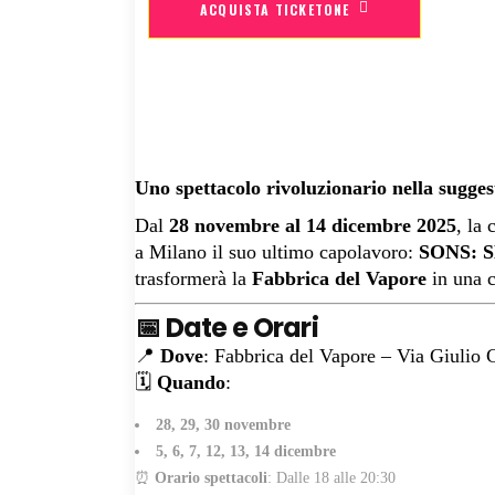
ACQUISTA TICKETONE
Uno spettacolo rivoluzionario nella sugge
Dal
28 novembre al 14 dicembre 2025
, la
a Milano il suo ultimo capolavoro:
SONS: 
trasformerà la
Fabbrica del Vapore
in una c
📅 Date e Orari
📍
Dove
: Fabbrica del Vapore – Via Giulio 
🗓
Quando
:
28, 29, 30 novembre
5, 6, 7, 12, 13, 14 dicembre
⏰
Orario spettacoli
: Dalle 18 alle 20:30