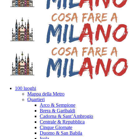
100 luoghi
Mappa della Metro
Quartieri
Arco & Sempione
Brera & Garibaldi
Cadorna & Sant’Ambrogio
Centrale & Repubblica
Cinque Giornate
Duomo & San Babila
Isola