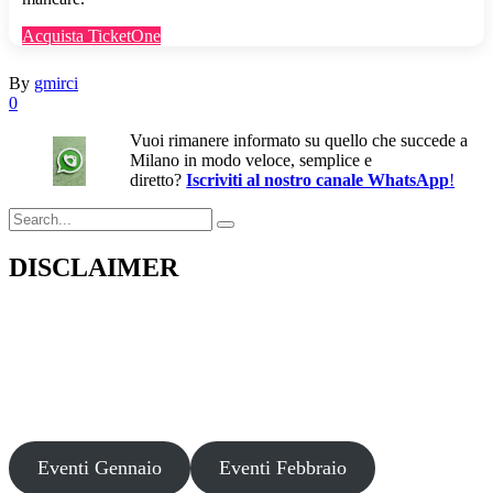
Acquista TicketOne
By
gmirci
0
Vuoi rimanere informato su quello che succede a
Milano in modo veloce, semplice e
diretto?
Iscriviti al nostro canale WhatsApp
!
Search
for:
DISCLAIMER
Il presente sito web pubblica informazioni su eventi fornite da terzi a
scopo puramente informativo. Non effettuiamo verifiche sulla loro
veridicità, legittimità o sicurezza. Decliniamo ogni responsabilità per
danni, truffe o pregiudizi derivanti dalla partecipazione a tali eventi.
Si consiglia di verificare autonomamente le fonti ufficiali prima di
partecipare o acquistare biglietti.
Eventi Gennaio
Eventi Febbraio