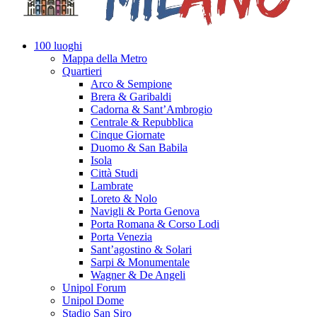
100 luoghi
Mappa della Metro
Quartieri
Arco & Sempione
Brera & Garibaldi
Cadorna & Sant’Ambrogio
Centrale & Repubblica
Cinque Giornate
Duomo & San Babila
Isola
Città Studi
Lambrate
Loreto & Nolo
Navigli & Porta Genova
Porta Romana & Corso Lodi
Porta Venezia
Sant’agostino & Solari
Sarpi & Monumentale
Wagner & De Angeli
Unipol Forum
Unipol Dome
Stadio San Siro