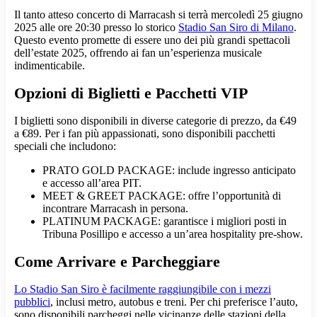
Il tanto atteso concerto di Marracash si terrà mercoledì 25 giugno
2025 alle ore 20:30 presso lo storico
Stadio San Siro di Milano
.
Questo evento promette di essere uno dei più grandi spettacoli
dell’estate 2025, offrendo ai fan un’esperienza musicale
indimenticabile.
Opzioni di Biglietti e Pacchetti VIP
I biglietti sono disponibili in diverse categorie di prezzo, da €49
a €89. Per i fan più appassionati, sono disponibili pacchetti
speciali che includono:
PRATO GOLD PACKAGE: include ingresso anticipato
e accesso all’area PIT.
MEET & GREET PACKAGE: offre l’opportunità di
incontrare Marracash in persona.
PLATINUM PACKAGE: garantisce i migliori posti in
Tribuna Posillipo e accesso a un’area hospitality pre-show.
Come Arrivare e Parcheggiare
Lo Stadio San Siro è facilmente raggiungibile con i mezzi
pubblici
, inclusi metro, autobus e treni. Per chi preferisce l’auto,
sono disponibili parcheggi nelle vicinanze delle stazioni della