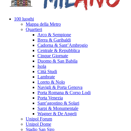
100 luoghi
Mappa della Metro
Quartieri
Arco & Sempione
Brera & Garibaldi
Cadorna & Sant’Ambrogio
Centrale & Repubblica
Cinque Giornate
Duomo & San Babila
Isola
Città Studi
Lambrate
Loreto & Nolo
Navigli & Porta Genova
Porta Romana & Corso Lodi
Porta Venezia
Sant’agostino & Solari
Sarpi & Monumentale
Wagner & De Angeli
Unipol Forum
Unipol Dome
Stadio San Siro