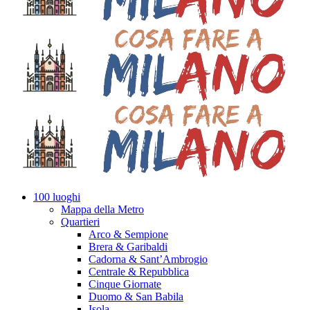
100 luoghi
Mappa della Metro
Quartieri
Arco & Sempione
Brera & Garibaldi
Cadorna & Sant’Ambrogio
Centrale & Repubblica
Cinque Giornate
Duomo & San Babila
Isola