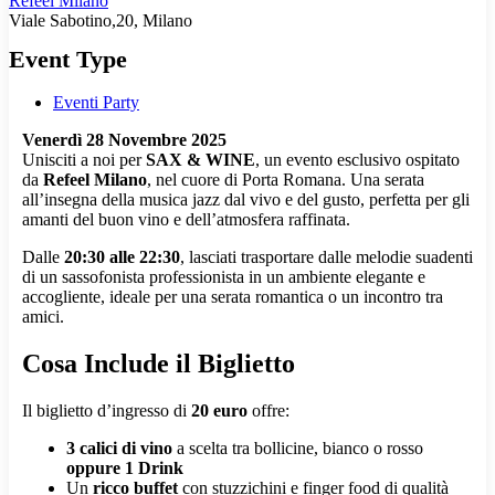
Refeel Milano
Viale Sabotino,20, Milano
Event Type
Eventi Party
Venerdì 28 Novembre 2025
Unisciti a noi per
SAX & WINE
, un evento esclusivo ospitato
da
Refeel Milano
, nel cuore di Porta Romana. Una serata
all’insegna della musica jazz dal vivo e del gusto, perfetta per gli
amanti del buon vino e dell’atmosfera raffinata.
Dalle
20:30 alle 22:30
, lasciati trasportare dalle melodie suadenti
di un sassofonista professionista in un ambiente elegante e
accogliente, ideale per una serata romantica o un incontro tra
amici.
Cosa Include il Biglietto
Il biglietto d’ingresso di
20 euro
offre:
3 calici di vino
a scelta tra bollicine, bianco o rosso
oppure 1 Drink
Un
ricco buffet
con stuzzichini e finger food di qualità