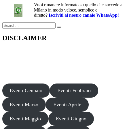
Vuoi rimanere informato su quello che succede a
Milano in modo veloce, semplice e
diretto?
Iscriviti al nostro canale WhatsApp
!
Search
for:
DISCLAIMER
Il presente sito web pubblica informazioni su eventi fornite da terzi a
scopo puramente informativo. Non effettuiamo verifiche sulla loro
veridicità, legittimità o sicurezza. Decliniamo ogni responsabilità per
danni, truffe o pregiudizi derivanti dalla partecipazione a tali eventi.
Si consiglia di verificare autonomamente le fonti ufficiali prima di
partecipare o acquistare biglietti.
Eventi Gennaio
Eventi Febbraio
Eventi Marzo
Eventi Aprile
Eventi Maggio
Eventi Giugno