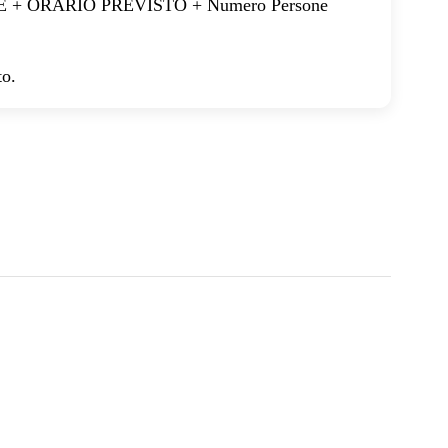
 + ORARIO PREVISTO + Numero Persone
to.