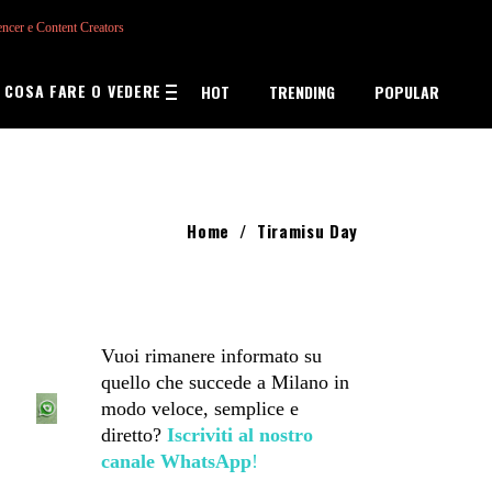
encer e Content Creators
COSA FARE O VEDERE
HOT
TRENDING
POPULAR
Home
/
Tiramisu Day
Vuoi rimanere informato su
quello che succede a Milano in
modo veloce, semplice e
diretto?
Iscriviti al nostro
canale WhatsApp
!