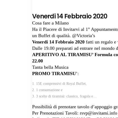
Venerdi 14 Febbraio 2020
Cosa fare a Milano
Ha il Piacere di Invitarvi al 1° Appuntame
un Buffet di qualità. @Victoria’s
Venerdi 14 Febbraio 2020
fatti un regalo e 
Dalle 19.00 preparati ad entrare nel mondo 
APERITIVO AL TIRAMISU’ Formula con R
22.00
Tanta bella Musica
PROMO TIRAMISU
’:
15E comprensivi di Royal Buffet,
1 consumazione e
3 scelte di tiramisù: classico, fragola e…
Possibilità di prenotare tavolo d’appoggio gr
Per Prenotazioni Tavoli:
rsvp@invitami.info