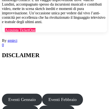
Lundini, accompagnato spesso da incursioni musicali e contributi
video, mette in scena sketch inediti e momenti di pura
improvvisazione. Un’occasione unica per vedere dal vivo l’anti-
comicità per eccellenza che ha rivoluzionato il linguaggio televisivo
e teatrale degli ultimi anni.
Acquista TicketOne
By
gmirci
0
DISCLAIMER
Il presente sito web pubblica informazioni su eventi fornite da terzi a
scopo puramente informativo. Non effettuiamo verifiche sulla loro
veridicità, legittimità o sicurezza. Decliniamo ogni responsabilità per
danni, truffe o pregiudizi derivanti dalla partecipazione a tali eventi.
Si consiglia di verificare autonomamente le fonti ufficiali prima di
partecipare o acquistare biglietti.
Eventi Gennaio
Eventi Febbraio