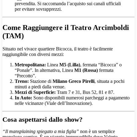
prevendita. Si raccomanda l’acquisto sui canali ufficiali
per evitare sovrapprezzi.
Come Raggiungere il Teatro Arcimboldi
(TAM)
Situato nel vivace quartiere Bicocca, il teatro è facilmente
raggiungibile con diversi mezzi:
Metropolitana:
Linea
M5 (Lilla)
, fermata “Bicocca” o
“Ponale”. In alternativa, Linea
M1 (Rossa)
fermata
“Precotto”.
Treno:
Stazione di
Milano Greco Pirelli
, situata a pochi
minuti a piedi dalla venue.
Mezzi di Superficie:
Tram 7 e 31, Bus 52, 81 e 87.
In Auto:
Sono disponibili numerosi parcheggi a pagamento
nelle vicinanze (Viale dell’Innovazione).
Cosa aspettarsi dallo show?
“Il mansplaining spiegato a mia figlia”
non è un semplice
monologo comico. È un viaggio imprevedibile dove Valerio