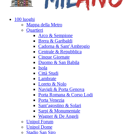
100 luoghi
Mappa della Metro
Quartieri
Arco & Sempione
Brera & Garibaldi
Cadorna & Sant’Ambrogio
Centrale & Repubblica
Cinque Giornate
Duomo & San Babila
Isola
Città Studi
Lambrate
Loreto & Nolo
Navigli & Porta Genova
Porta Romana & Corso Lodi
Porta Venezia
Sant’agostino & Solari
Sarpi & Monumentale
Wagner & De Angeli
Unipol Forum
Unipol Dome
Stadio San Siro