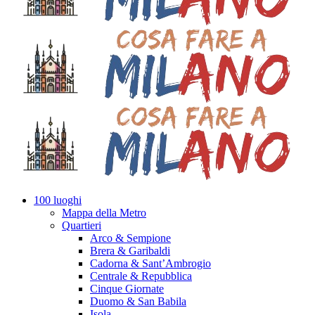
100 luoghi
Mappa della Metro
Quartieri
Arco & Sempione
Brera & Garibaldi
Cadorna & Sant’Ambrogio
Centrale & Repubblica
Cinque Giornate
Duomo & San Babila
Isola