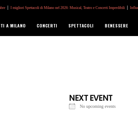
mbre
I migliori Spettacoli di Milano nel 2026: Musical, Teatro e Concerti Imperdibili
Influ
NTI A MILANO
CONCERTI
SPETTACOLI
BENESSERE
NEXT EVENT
No upcoming events