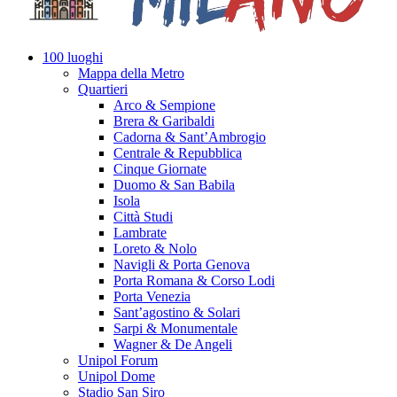
100 luoghi
Mappa della Metro
Quartieri
Arco & Sempione
Brera & Garibaldi
Cadorna & Sant’Ambrogio
Centrale & Repubblica
Cinque Giornate
Duomo & San Babila
Isola
Città Studi
Lambrate
Loreto & Nolo
Navigli & Porta Genova
Porta Romana & Corso Lodi
Porta Venezia
Sant’agostino & Solari
Sarpi & Monumentale
Wagner & De Angeli
Unipol Forum
Unipol Dome
Stadio San Siro