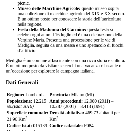
picnic.
Museo delle Macchine Agricole:
questo museo ospita
una collezione di macchine agricole del XIX e XX secolo.
È un ottimo posto per conoscere la storia dell’agricoltura
nella regione.
Festa della Madonna del Carmine:
questa festa si
celebra ogni anno il 16 luglio ed è una celebrazione della
Vergine Maria. Presenta una processione per le vie di
Mediglia, seguita da una messa e uno spettacolo di fuochi
d’artificio.
Mediglia è un comune affascinante con una ricca storia e cultura.
È un ottimo posto da visitare se cerchi una vacanza rilassante o
un’occasione per esplorare la campagna italiana.
Dati Generali
Regione:
Lombardia
Provincia:
Milano (MI)
Popolazione:
12.215
Anni precedenti:
12.080 (2011) –
ab.
(Istat 2016)
10.287 (2001) – 8.413 (1991)
Superficie comunale:
Densità abitativa:
469,73 abitanti per
2
2
21,96 Km
Km
Codice Istat:
015139
Codice catastale:
F084