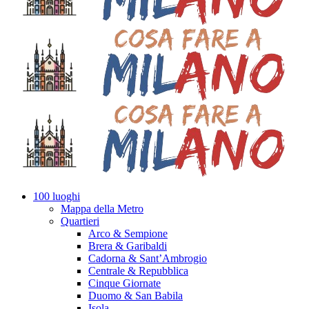
100 luoghi
Mappa della Metro
Quartieri
Arco & Sempione
Brera & Garibaldi
Cadorna & Sant’Ambrogio
Centrale & Repubblica
Cinque Giornate
Duomo & San Babila
Isola