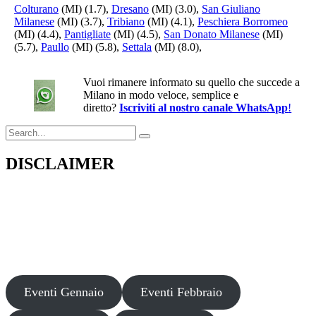
Colturano
(MI) (1.7),
Dresano
(MI) (3.0),
San Giuliano
Milanese
(MI) (3.7),
Tribiano
(MI) (4.1),
Peschiera Borromeo
(MI) (4.4),
Pantigliate
(MI) (4.5),
San Donato Milanese
(MI)
(5.7),
Paullo
(MI) (5.8),
Settala
(MI) (8.0),
Vuoi rimanere informato su quello che succede a
Milano in modo veloce, semplice e
diretto?
Iscriviti al nostro canale WhatsApp
!
Search
for:
DISCLAIMER
Il presente sito web pubblica informazioni su eventi fornite da terzi a
scopo puramente informativo. Non effettuiamo verifiche sulla loro
veridicità, legittimità o sicurezza. Decliniamo ogni responsabilità per
danni, truffe o pregiudizi derivanti dalla partecipazione a tali eventi.
Si consiglia di verificare autonomamente le fonti ufficiali prima di
partecipare o acquistare biglietti.
Eventi Gennaio
Eventi Febbraio