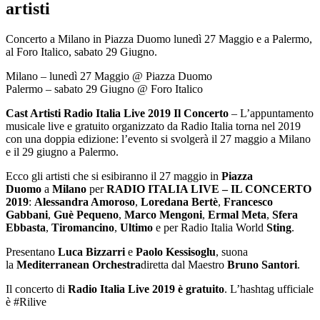
artisti
Concerto a Milano in Piazza Duomo lunedì 27 Maggio e a Palermo,
al Foro Italico, sabato 29 Giugno.
Milano – lunedì 27 Maggio @ Piazza Duomo
Palermo – sabato 29 Giugno @ Foro Italico
Cast Artisti Radio Italia Live 2019 Il Concerto
– L’appuntamento
musicale live e gratuito organizzato da Radio Italia torna nel 2019
con una doppia edizione: l’evento si svolgerà il 27 maggio a Milano
e il 29 giugno a Palermo.
Ecco gli artisti che si esibiranno il 27 maggio in
Piazza
Duomo
a
Milano
per
RADIO ITALIA LIVE – IL CONCERTO
2019
:
Alessandra Amoroso
,
Loredana Bertè
,
Francesco
Gabbani
,
Guè Pequeno
,
Marco Mengoni
,
Ermal Meta
,
Sfera
Ebbasta
,
Tiromancino
,
Ultimo
e per Radio Italia World
Sting
.
Presentano
Luca Bizzarri
e
Paolo Kessisoglu
, suona
la
Mediterranean Orchestra
diretta dal Maestro
Bruno Santori
.
Il concerto di
Radio Italia Live 2019 è gratuito
. L’hashtag ufficiale
è #Rilive