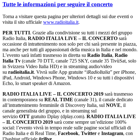
Tutte le informazioni per seguire il concerto
Torna a visitare questa pagina per ulteriori dettagli sui due eventi o
visita il sito ufficiale
www.radioitalia.it
.
PER TUTTI
. Grazie alla condivisione su tutti i mezzi del gruppo
Radio Italia,
RADIO ITALIA LIVE – IL CONCERTO
sarà
occasione di intrattenimento non solo per chi sarà presente in piazza,
ma anche per tutti gli appassionati della musica in Italia e nel mondo.
L’evento sarà infatti trasmesso in diretta su
Radio Italia
,
Radio
Italia Tv
(canale 70 DTT, canale 725 SKY, canale 35 TivùSat, solo
in Svizzera Video Italia HD) e in streaming audio/video
su
radioitalia.it
. Vivrà sulle App gratuite “
iRadioItalia
” per iPhone,
iPad, Android, Windows Phone, Windows 10 e su tutti i dispositivi
Echo, lo smart speaker di Amazon.
RADIO ITALIA LIVE – IL CONCERTO 2019
sarà trasmesso
in contemporanea su
REAL TIME
(canale 31), il canale dedicato
all’intrattenimento femminile di Discovery Italia, sul
NOVE
, il
canale generalista del gruppo, e in streaming sul
servizio
OTT
gratuito Dplay (dplay.com).
RADIO ITALIA LIVE
– IL CONCERTO 2019
sarà come sempre un’edizione 100%
social: l’evento vivrà in tempo reale sulle pagine social ufficiali di
Radio Italia e di Real Time,
Facebook
,
Twitter
e
Instagram
, con
l’hashtag ufficiale
#rilive
.