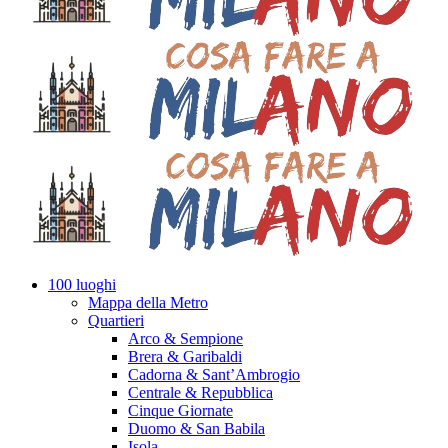
100 luoghi
Mappa della Metro
Quartieri
Arco & Sempione
Brera & Garibaldi
Cadorna & Sant’Ambrogio
Centrale & Repubblica
Cinque Giornate
Duomo & San Babila
Isola