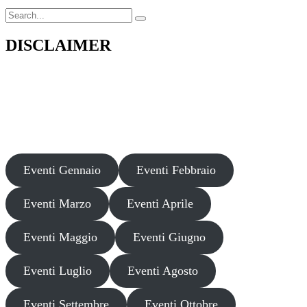
Search
for:
DISCLAIMER
Il presente sito web pubblica informazioni su eventi fornite da terzi a
scopo puramente informativo. Non effettuiamo verifiche sulla loro
veridicità, legittimità o sicurezza. Decliniamo ogni responsabilità per
danni, truffe o pregiudizi derivanti dalla partecipazione a tali eventi.
Si consiglia di verificare autonomamente le fonti ufficiali prima di
partecipare o acquistare biglietti.
Eventi Gennaio
Eventi Febbraio
Eventi Marzo
Eventi Aprile
Eventi Maggio
Eventi Giugno
Eventi Luglio
Eventi Agosto
Eventi Settembre
Eventi Ottobre