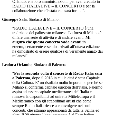
Orlando, e le loro amministrazioni, per aver creduto in
RADIO ITALIA LIVE – IL CONCERTO e per la
collaborazione che c’è stata e ci sarà fornita”.
Giuseppe Sala
, Sindaco di Milano:
“RADIO ITALIA LIVE – IL CONCERTO è una
tradizione del palinsesto milanese. La forza di Milano è
di fare una serie di attività e di andare avanti.
Mi
auguro che questo concerto vada avanti in
eterno,
certamente essendo arrivati all’ottava edizione
ha dimostrato di essere qualcosa di veramente amato dai
milanesi”.
Leoluca Orlando
, Sindaco di Palermo:
“
Per la seconda volta il concerto di Radio Italia sarà
a Palermo
, dopo il 2018 in cui la città è stata Capitale
della Cultura. E’ un risultato molto importante perché se
Milano si conferma capitale europea dell’Italia, Palermo
aspira ad essere capitale mediterranea dell’Italia e
rinnova la disponibilità ad unire la Mitteleuropa e il
Mediterraneo con gli straordinari artisti che come
sempre Radio Italia riesce a coinvolgere nei suoi
concerti, che attirano appassionati da tutta la Sicilia ed
oltre. Il 29 giugno l’appuntamento è al Foro Italico,