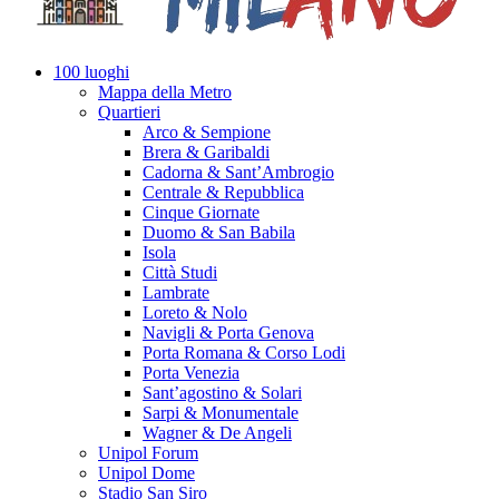
100 luoghi
Mappa della Metro
Quartieri
Arco & Sempione
Brera & Garibaldi
Cadorna & Sant’Ambrogio
Centrale & Repubblica
Cinque Giornate
Duomo & San Babila
Isola
Città Studi
Lambrate
Loreto & Nolo
Navigli & Porta Genova
Porta Romana & Corso Lodi
Porta Venezia
Sant’agostino & Solari
Sarpi & Monumentale
Wagner & De Angeli
Unipol Forum
Unipol Dome
Stadio San Siro