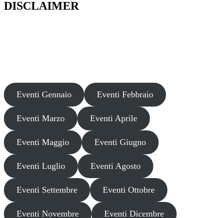
DISCLAIMER
Il presente sito web pubblica informazioni su eventi fornite da terzi a
scopo puramente informativo. Non effettuiamo verifiche sulla loro
veridicità, legittimità o sicurezza. Decliniamo ogni responsabilità per
danni, truffe o pregiudizi derivanti dalla partecipazione a tali eventi.
Si consiglia di verificare autonomamente le fonti ufficiali prima di
partecipare o acquistare biglietti.
Eventi Gennaio
Eventi Febbraio
Eventi Marzo
Eventi Aprile
Eventi Maggio
Eventi Giugno
Eventi Luglio
Eventi Agosto
Eventi Settembre
Eventi Ottobre
Eventi Novembre
Eventi Dicembre