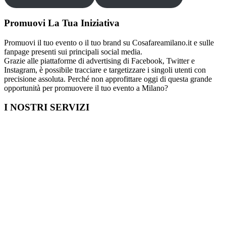
Promuovi La Tua Iniziativa
Promuovi il tuo evento o il tuo brand su Cosafareamilano.it e sulle
fanpage presenti sui principali social media.
Grazie alle piattaforme di advertising di Facebook, Twitter e
Instagram, è possibile tracciare e targetizzare i singoli utenti con
precisione assoluta. Perché non approfittare oggi di questa grande
opportunità per promuovere il tuo evento a Milano?
I NOSTRI SERVIZI
Cosa fare in Italia
Festa di Laurea a Milano
Capodanno a Milano
Farmacia a Milano