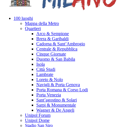
100 luoghi
Mappa della Metro
Quartieri
Arco & Sempione
Brera & Garibaldi
Cadorna & Sant’Ambrogio
Centrale & Repubblica
Cinque Giornate
Duomo & San Babila
Isola
Città Studi
Lambrate
Loreto & Nolo
Navigli & Porta Genova
Porta Romana & Corso Lodi
Porta Venezia
Sant’agostino & Solari
Sarpi & Monumentale
Wagner & De Angeli
Unipol Forum
Unipol Dome
Stadio San Siro