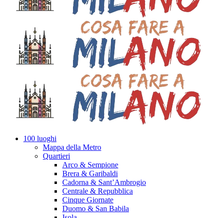
100 luoghi
Mappa della Metro
Quartieri
Arco & Sempione
Brera & Garibaldi
Cadorna & Sant’Ambrogio
Centrale & Repubblica
Cinque Giornate
Duomo & San Babila
Isola