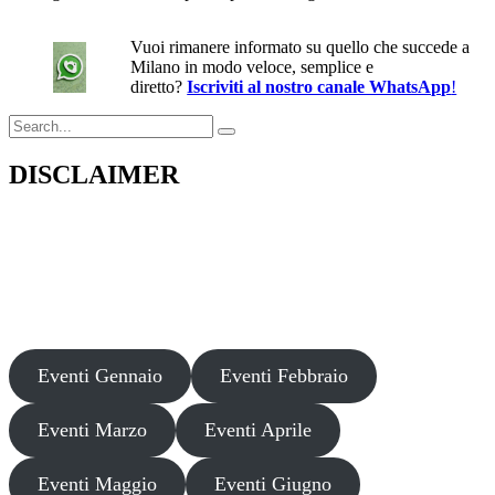
Vuoi rimanere informato su quello che succede a
Milano in modo veloce, semplice e
diretto?
Iscriviti al nostro canale WhatsApp
!
Search
for:
DISCLAIMER
Il presente sito web pubblica informazioni su eventi fornite da terzi a
scopo puramente informativo. Non effettuiamo verifiche sulla loro
veridicità, legittimità o sicurezza. Decliniamo ogni responsabilità per
danni, truffe o pregiudizi derivanti dalla partecipazione a tali eventi.
Si consiglia di verificare autonomamente le fonti ufficiali prima di
partecipare o acquistare biglietti.
Eventi Gennaio
Eventi Febbraio
Eventi Marzo
Eventi Aprile
Eventi Maggio
Eventi Giugno