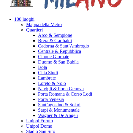
100 luoghi
Mappa della Metro
Quartieri
Arco & Sempione
Brera & Garibaldi
Cadorna & Sant’Ambrogio
Centrale & Repubblica
Cinque Giornate
Duomo & San Babila
Isola
Città Studi
Lambrate
Loreto & Nolo
Navigli & Porta Genova
Porta Romana & Corso Lodi
Porta Venezia
Sant’agostino & Solari
Sarpi & Monumentale
Wagner & De Angeli
Unipol Forum
Unipol Dome
Stadio San Siro