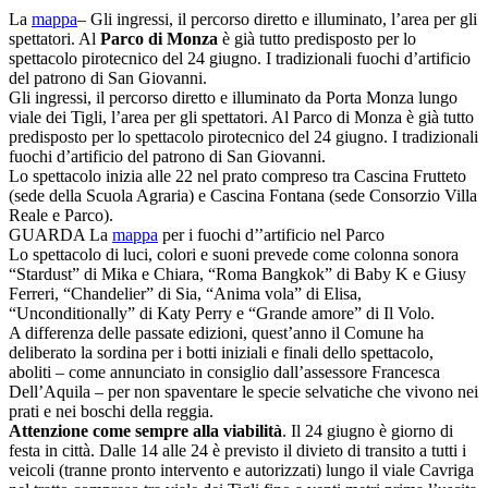
La
mappa
– Gli ingressi, il percorso diretto e illuminato, l’area per gli
spettatori. Al
Parco di Monza
è già tutto predisposto per lo
spettacolo pirotecnico del 24 giugno. I tradizionali fuochi d’artificio
del patrono di San Giovanni.
Gli ingressi, il percorso diretto e illuminato da Porta Monza lungo
viale dei Tigli, l’area per gli spettatori. Al Parco di Monza è già tutto
predisposto per lo spettacolo pirotecnico del 24 giugno. I tradizionali
fuochi d’artificio del patrono di San Giovanni.
Lo spettacolo inizia alle 22 nel prato compreso tra Cascina Frutteto
(sede della Scuola Agraria) e Cascina Fontana (sede Consorzio Villa
Reale e Parco).
GUARDA La
mappa
per i fuochi d’’artificio nel Parco
Lo spettacolo di luci, colori e suoni prevede come colonna sonora
“Stardust” di Mika e Chiara, “Roma Bangkok” di Baby K e Giusy
Ferreri, “Chandelier” di Sia, “Anima vola” di Elisa,
“Unconditionally” di Katy Perry e “Grande amore” di Il Volo.
A differenza delle passate edizioni, quest’anno il Comune ha
deliberato la sordina per i botti iniziali e finali dello spettacolo,
aboliti – come annunciato in consiglio dall’assessore Francesca
Dell’Aquila – per non spaventare le specie selvatiche che vivono nei
prati e nei boschi della reggia.
Attenzione come sempre alla viabilità
. Il 24 giugno è giorno di
festa in città. Dalle 14 alle 24 è previsto il divieto di transito a tutti i
veicoli (tranne pronto intervento e autorizzati) lungo il viale Cavriga