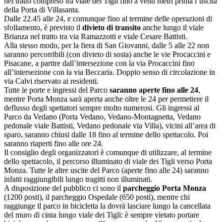
nel tratto compreso tra viale dei Tigli fino a venti metri prima l’uscita
della Porta di Villasanta.
Dalle 22.45 alle 24, e comunque fino al termine delle operazioni di
sfollamento, è previsto il
divieto di transito
anche lungo il viale
Brianza nel tratto tra via Ramazzotti e viale Cesare Battisti.
Alla stesso modo, per la fiera di San Giovanni, dalle 5 alle 22 non
saranno percorribili (con divieto di sosta) anche le vie Procaccini e
Pisacane, a partire dall’intersezione con la via Procaccini fino
all’intersezione con la via Beccaria. Doppio senso di circolazione in
via Calvi riservato ai residenti.
Tutte le porte e ingressi del Parco
saranno aperte fino alle 24
,
mentre Porta Monza sarà aperta anche oltre le 24 per permettere il
deflusso degli spettatori sempre molto numerosi. Gli ingressi al
Parco da Vedano (Porta Vedano, Vedano-Montagnetta, Vedano
pedonale viale Battisti, Vedano pedonale via Villa), vicini all’area di
sparo, saranno chiusi dalle 18 fino al termine dello spettacolo. Poi
saranno riaperti fino alle ore 24.
Il consiglio degli organizzatori è comunque di utilizzare, al termine
dello spettacolo, il percorso illuminato di viale dei Tigli verso Porta
Monza. Tutte le altre uscite del Parco (aperte fino alle 24) saranno
infatti raggiungibili lungo tragitti non illuminati.
A disposizione del pubblico ci sono il
parcheggio Porta Monza
(1200 posti), il parcheggio Ospedale (650 posti), mentre chi
raggiunge il parco in bicicletta la dovrà lasciare lungo la cancellata
del muro di cinta lungo viale dei Tigli: è sempre vietato portare