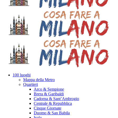
100 luoghi
Mappa della Metro
Quartieri
Arco & Sempione
Brera & Garibaldi
Cadorna & Sant’Ambrogio
Centrale & Repubblica
Cinque Giornate
Duomo & San Babila
Isola