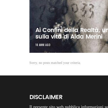
Ai Confini della Realtà, u
sulla vita di Alda Merini
10 ANNI AGO
Sorry, no posts matched your criteria.
DISCLAIMER
Il presente sito web pubblica informazioni su