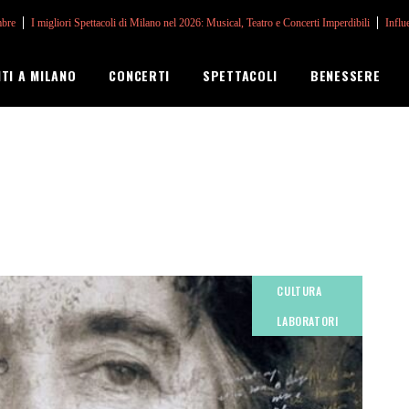
mbre
I migliori Spettacoli di Milano nel 2026: Musical, Teatro e Concerti Imperdibili
Influ
NTI A MILANO
CONCERTI
SPETTACOLI
BENESSERE
CULTURA
LABORATORI