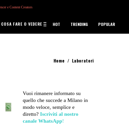
encer e Content Creators
COSA FARE O VEDERE
HOT
TRENDING
POPULAR
Home
/
Laboratori
Vuoi rimanere informato su
quello che succede a Milano in
modo veloce, semplice e
diretto?
Iscriviti al nostro
canale WhatsApp
!