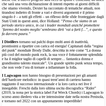
che sarà una vera dichiarazione di intenti rispetto ai giorni difficili
che stiamo vivendo, Dexter ha raccontato di tematiche attuali, non
tirandosi indietro di fronte a vari e diversi argomenti e il primo
singolo è – a tutti gli effetti – un riflesso delle sfide fronteggiate dagli
Stati Uniti in questi anni, dice Holland:
“Penso che siamo in un
periodo storico unico, in cui i leader mondiali anziché promettere
‘faremo del nostro meglio’ sembrano dirti ‘vai a farti f…”, e questo
fa davvero paura.”
I Distillers
tornano sui palchi dopo molti anni di inattività,
prontissimi a ripartire con carica ed energia! Capitanati dalla “regina
del punk” mondiale Brody Dalle, descritta in rete come “La donna
più cool del mondo punk rock, la sua voce è fottutamente splendida
e ha il miglior taglio di capelli di sempre… fantastica donna e
grandissimo talento musicale”. Un grande spirito punk senza tempo,
che non vede l’ora di tornare a infiammare la folla.
I Lagwagon
non hanno bisogno di presentazioni per gli amanti
dell’hardcore melodico: in quasi trent’anni di carriera hanno
raggiunto il successo internazionale e la loro carica nei live è
innegabile. Freschi dalla loro ultima uscita discografica “Rider”
(2019, la nona per la storica label Fat Wreck Chords) i Lagwagon lo
scorso anno diedero vita a tre intensissime date nella nostra Penisola,
e tornano nel 2022 con un appuntamento imperdibile!