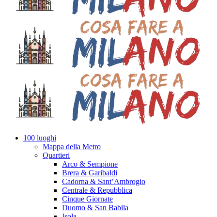
100 luoghi
Mappa della Metro
Quartieri
Arco & Sempione
Brera & Garibaldi
Cadorna & Sant’Ambrogio
Centrale & Repubblica
Cinque Giornate
Duomo & San Babila
Isola