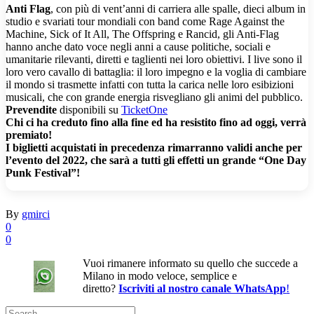
Anti Flag
, con più di vent’anni di carriera alle spalle, dieci album in
studio e svariati tour mondiali con band come Rage Against the
Machine, Sick of It All, The Offspring e Rancid, gli Anti-Flag
hanno anche dato voce negli anni a cause politiche, sociali e
umanitarie rilevanti, diretti e taglienti nei loro obiettivi. I live sono il
loro vero cavallo di battaglia: il loro impegno e la voglia di cambiare
il mondo si trasmette infatti con tutta la carica nelle loro esibizioni
musicali, che con grande energia risvegliano gli animi del pubblico.
Prevendite
disponibili su
TicketOne
Chi ci ha creduto fino alla fine ed ha resistito fino ad oggi, verrà
premiato!
I biglietti acquistati in precedenza rimarranno validi anche per
l’evento del 2022, che sarà a tutti gli effetti un grande “One Day
Punk Festival”!
By
gmirci
0
0
Vuoi rimanere informato su quello che succede a
Milano in modo veloce, semplice e
diretto?
Iscriviti al nostro canale WhatsApp
!
Search