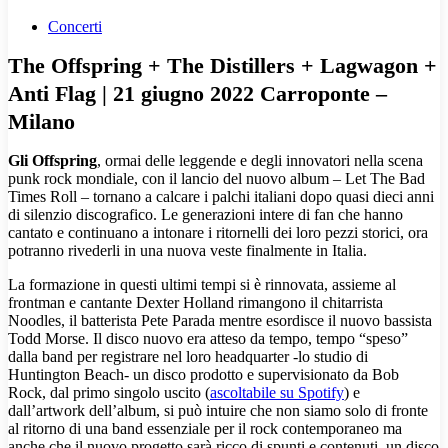
Concerti
The Offspring + The Distillers + Lagwagon +
Anti Flag | 21 giugno 2022 Carroponte –
Milano
Gli Offspring
, ormai delle leggende e degli innovatori nella scena
punk rock mondiale, con il lancio del nuovo album – Let The Bad
Times Roll – tornano a calcare i palchi italiani dopo quasi dieci anni
di silenzio discografico. Le generazioni intere di fan che hanno
cantato e continuano a intonare i ritornelli dei loro pezzi storici, ora
potranno rivederli in una nuova veste finalmente in Italia.
La formazione in questi ultimi tempi si è rinnovata, assieme al
frontman e cantante Dexter Holland rimangono il chitarrista
Noodles, il batterista Pete Parada mentre esordisce il nuovo bassista
Todd Morse. Il disco nuovo era atteso da tempo, tempo “speso”
dalla band per registrare nel loro headquarter -lo studio di
Huntington Beach- un disco prodotto e supervisionato da Bob
Rock, dal primo singolo uscito (
ascoltabile su Spotify
) e
dall’artwork dell’album, si può intuire che non siamo solo di fronte
al ritorno di una band essenziale per il rock contemporaneo ma
anche che il nuovo progetto sarà ricco di spunti e contenuti, un disco