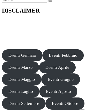
for:
DISCLAIMER
Il presente sito web pubblica informazioni su eventi fornite da terzi a
scopo puramente informativo. Non effettuiamo verifiche sulla loro
veridicità, legittimità o sicurezza. Decliniamo ogni responsabilità per
danni, truffe o pregiudizi derivanti dalla partecipazione a tali eventi.
Si consiglia di verificare autonomamente le fonti ufficiali prima di
partecipare o acquistare biglietti.
Eventi Gennaio
Eventi Febbraio
Eventi Marzo
Eventi Aprile
Eventi Maggio
Eventi Giugno
Eventi Luglio
Eventi Agosto
Eventi Settembre
Eventi Ottobre