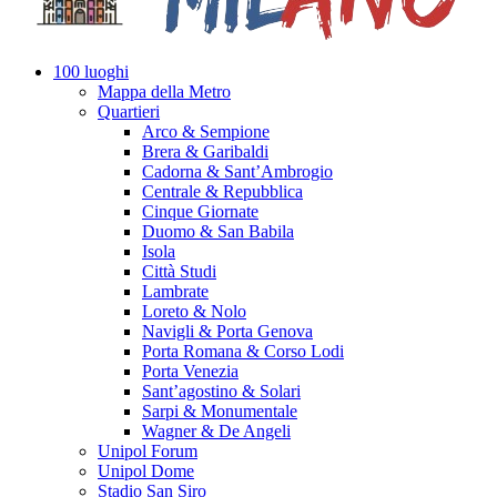
100 luoghi
Mappa della Metro
Quartieri
Arco & Sempione
Brera & Garibaldi
Cadorna & Sant’Ambrogio
Centrale & Repubblica
Cinque Giornate
Duomo & San Babila
Isola
Città Studi
Lambrate
Loreto & Nolo
Navigli & Porta Genova
Porta Romana & Corso Lodi
Porta Venezia
Sant’agostino & Solari
Sarpi & Monumentale
Wagner & De Angeli
Unipol Forum
Unipol Dome
Stadio San Siro