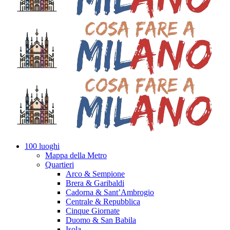
100 luoghi
Mappa della Metro
Quartieri
Arco & Sempione
Brera & Garibaldi
Cadorna & Sant’Ambrogio
Centrale & Repubblica
Cinque Giornate
Duomo & San Babila
Isola