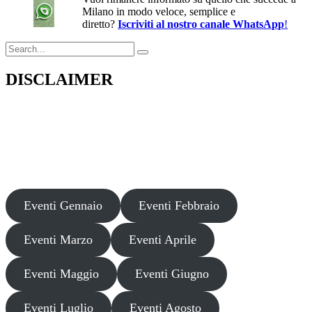
Milano in modo veloce, semplice e
diretto?
Iscriviti al nostro canale WhatsApp
!
Search
for:
DISCLAIMER
Il presente sito web pubblica informazioni su eventi fornite da terzi a
scopo puramente informativo. Non effettuiamo verifiche sulla loro
veridicità, legittimità o sicurezza. Decliniamo ogni responsabilità per
danni, truffe o pregiudizi derivanti dalla partecipazione a tali eventi.
Si consiglia di verificare autonomamente le fonti ufficiali prima di
partecipare o acquistare biglietti.
Eventi Gennaio
Eventi Febbraio
Eventi Marzo
Eventi Aprile
Eventi Maggio
Eventi Giugno
Eventi Luglio
Eventi Agosto