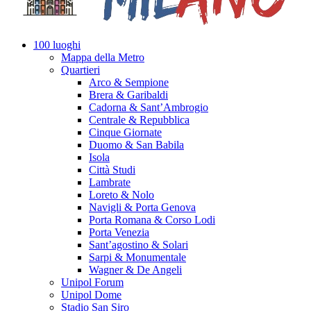
100 luoghi
Mappa della Metro
Quartieri
Arco & Sempione
Brera & Garibaldi
Cadorna & Sant’Ambrogio
Centrale & Repubblica
Cinque Giornate
Duomo & San Babila
Isola
Città Studi
Lambrate
Loreto & Nolo
Navigli & Porta Genova
Porta Romana & Corso Lodi
Porta Venezia
Sant’agostino & Solari
Sarpi & Monumentale
Wagner & De Angeli
Unipol Forum
Unipol Dome
Stadio San Siro