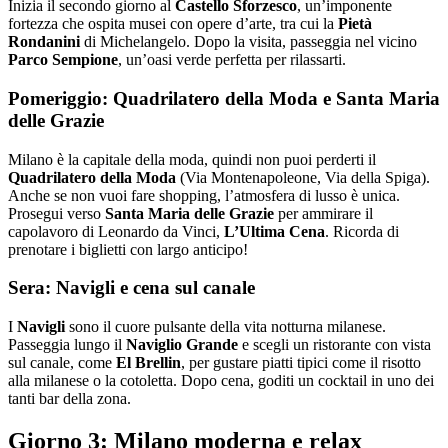
Inizia il secondo giorno al
Castello Sforzesco
, un’imponente
fortezza che ospita musei con opere d’arte, tra cui la
Pietà
Rondanini
di Michelangelo. Dopo la visita, passeggia nel vicino
Parco Sempione
, un’oasi verde perfetta per rilassarti.
Pomeriggio: Quadrilatero della Moda e Santa Maria
delle Grazie
Milano è la capitale della moda, quindi non puoi perderti il
Quadrilatero della Moda
(Via Montenapoleone, Via della Spiga).
Anche se non vuoi fare shopping, l’atmosfera di lusso è unica.
Prosegui verso
Santa Maria delle Grazie
per ammirare il
capolavoro di Leonardo da Vinci,
L’Ultima Cena
. Ricorda di
prenotare i biglietti con largo anticipo!
Sera: Navigli e cena sul canale
I
Navigli
sono il cuore pulsante della vita notturna milanese.
Passeggia lungo il
Naviglio Grande
e scegli un ristorante con vista
sul canale, come
El Brellin
, per gustare piatti tipici come il risotto
alla milanese o la cotoletta. Dopo cena, goditi un cocktail in uno dei
tanti bar della zona.
Giorno 3: Milano moderna e relax