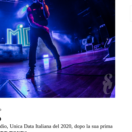
S
f
o
o
adio, Unica Data Italiana del 2020, dopo la sua prima