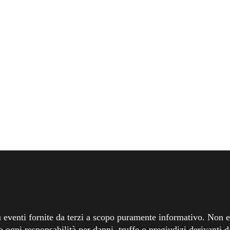
 eventi fornite da terzi a scopo puramente informativo. Non ef
o ogni responsabilità per danni, truffe o pregiudizi derivanti da