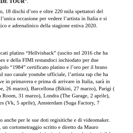
IDE TOUR
”.
, 18 dischi d’oro e oltre 220 mila spettatori del
ica occasione per vedere l’artista in Italia e si
co e adrenalinico della stagione estiva 2020.
ficati platino “Hellvisback” (uscito nel 2016 che ha
nes e della FIMI restandoci inchiodato per due
olo “1984” certificato platino e l’oro per il brano
l suo canale youtube ufficiale, l’artista rap che ha
ve in primavera e prima di arrivare in Italia, sarà in
e, 26 marzo), Barcellona (Bikini, 27 marzo), Parigi (
m Room, 31 marzo), Londra (The Garage, 2 aprile),
les (Vk, 5 aprile), Amsterdam (Suga Factory, 7
o anche per le sue doti regisitiche e di videomaker.
 un cortometraggio scritto e diretto da Mauro