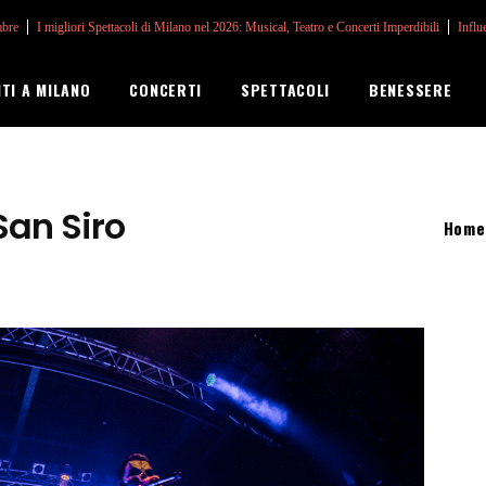
mbre
I migliori Spettacoli di Milano nel 2026: Musical, Teatro e Concerti Imperdibili
Influ
NTI A MILANO
CONCERTI
SPETTACOLI
BENESSERE
San Siro
Home