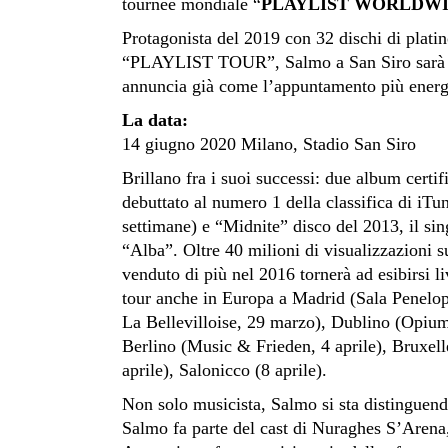
tournée mondiale “
PLAYLIST WORLDW
Protagonista del 2019 con 32 dischi di platino
“PLAYLIST TOUR”, Salmo a San Siro sarà l’un
annuncia già come l’appuntamento più energi
La data:
14 giugno 2020 Milano, Stadio San Siro
Brillano fra i suoi successi: due album certi
debuttato al numero 1 della classifica di iTu
settimane) e “Midnite” disco del 2013, il sing
“Alba”. Oltre 40 milioni di visualizzazioni su
venduto di più nel 2016 tornerà ad esibirsi li
tour anche in Europa a Madrid (Sala Penelop
La Bellevilloise, 29 marzo), Dublino (Opiu
Berlino (Music & Frieden, 4 aprile), Bruxel
aprile), Salonicco (8 aprile).
Non solo musicista, Salmo si sta distinguend
Salmo fa parte del cast di Nuraghes S’Arena,