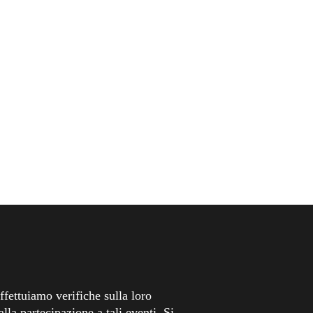
fettuiamo verifiche sulla loro
lla partecipazione a tali eventi. Si