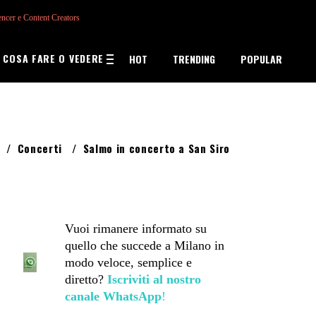
encer e Content Creators
COSA FARE O VEDERE
HOT
TRENDING
POPULAR
/
Concerti
/
Salmo in concerto a San Siro
Vuoi rimanere informato su
quello che succede a Milano in
modo veloce, semplice e
diretto?
Iscriviti al nostro
canale WhatsApp
!