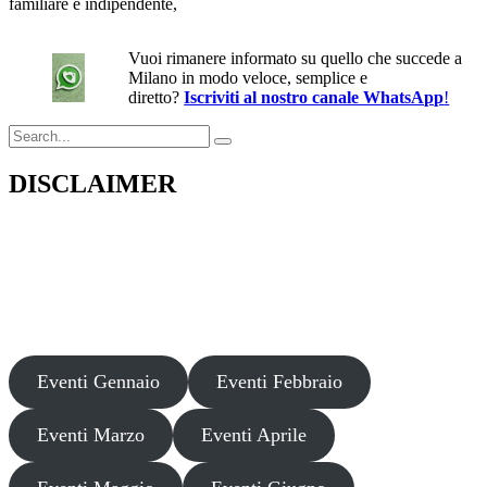
familiare e indipendente,
Vuoi rimanere informato su quello che succede a
Milano in modo veloce, semplice e
diretto?
Iscriviti al nostro canale WhatsApp
!
Search
for:
DISCLAIMER
Il presente sito web pubblica informazioni su eventi fornite da terzi a
scopo puramente informativo. Non effettuiamo verifiche sulla loro
veridicità, legittimità o sicurezza. Decliniamo ogni responsabilità per
danni, truffe o pregiudizi derivanti dalla partecipazione a tali eventi.
Si consiglia di verificare autonomamente le fonti ufficiali prima di
partecipare o acquistare biglietti.
Eventi Gennaio
Eventi Febbraio
Eventi Marzo
Eventi Aprile