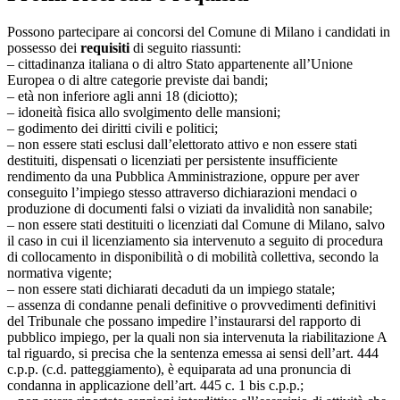
Possono partecipare ai concorsi del Comune di Milano i candidati in
possesso dei
requisiti
di seguito riassunti:
– cittadinanza italiana o di altro Stato appartenente all’Unione
Europea o di altre categorie previste dai bandi;
– età non inferiore agli anni 18 (diciotto);
– idoneità fisica allo svolgimento delle mansioni;
– godimento dei diritti civili e politici;
– non essere stati esclusi dall’elettorato attivo e non essere stati
destituiti, dispensati o licenziati per persistente insufficiente
rendimento da una Pubblica Amministrazione, oppure per aver
conseguito l’impiego stesso attraverso dichiarazioni mendaci o
produzione di documenti falsi o viziati da invalidità non sanabile;
– non essere stati destituiti o licenziati dal Comune di Milano, salvo
il caso in cui il licenziamento sia intervenuto a seguito di procedura
di collocamento in disponibilità o di mobilità collettiva, secondo la
normativa vigente;
– non essere stati dichiarati decaduti da un impiego statale;
– assenza di condanne penali definitive o provvedimenti definitivi
del Tribunale che possano impedire l’instaurarsi del rapporto di
pubblico impiego, per la quali non sia intervenuta la riabilitazione A
tal riguardo, si precisa che la sentenza emessa ai sensi dell’art. 444
c.p.p. (c.d. patteggiamento), è equiparata ad una pronuncia di
condanna in applicazione dell’art. 445 c. 1 bis c.p.p.;