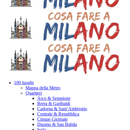
100 luoghi
Mappa della Metro
Quartieri
Arco & Sempione
Brera & Garibaldi
Cadorna & Sant’Ambrogio
Centrale & Repubblica
Cinque Giornate
Duomo & San Babila
Isola