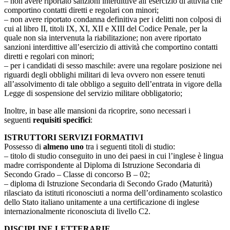
– non avere riportato sanzioni interdittive all’esercizio di attività che
comportino contatti diretti e regolari con minori;
– non avere riportato condanna definitiva per i delitti non colposi di
cui al libro II, titoli IX, XI, XII e XIII del Codice Penale, per la
quale non sia intervenuta la riabilitazione; non avere riportato
sanzioni interdittive all’esercizio di attività che comportino contatti
diretti e regolari con minori;
– per i candidati di sesso maschile: avere una regolare posizione nei
riguardi degli obblighi militari di leva ovvero non essere tenuti
all’assolvimento di tale obbligo a seguito dell’entrata in vigore della
Legge di sospensione del servizio militare obbligatorio;
Inoltre, in base alle mansioni da ricoprire, sono necessari i
seguenti
requisiti specifici
:
ISTRUTTORI SERVIZI FORMATIVI
Possesso di
almeno uno
tra i seguenti titoli di studio:
– titolo di studio conseguito in uno dei paesi in cui l’inglese è lingua
madre corrispondente al Diploma di Istruzione Secondaria di
Secondo Grado – Classe di concorso B – 02;
– diploma di Istruzione Secondaria di Secondo Grado (Maturità)
rilasciato da istituti riconosciuti a norma dell’ordinamento scolastico
dello Stato italiano unitamente a una certificazione di inglese
internazionalmente riconosciuta di livello C2.
DISCIPLINE LETTERARIE