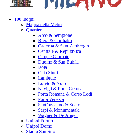
100 luoghi
Mappa della Metro
Quartieri
Arco & Sempione
Brera & Garibaldi
Cadorna & Sant’Ambrogio
Centrale & Repubblica
Cinque Giornate
Duomo & San Babila
Isola
Città Studi
Lambrate
Loreto & Nolo
Navigli & Porta Genova
Porta Romana & Corso Lodi
Porta Venezia
Sant’agostino & Solari
Sarpi & Monumentale
Wagner & De Angeli
Unipol Forum
Unipol Dome
Stadio San Siro