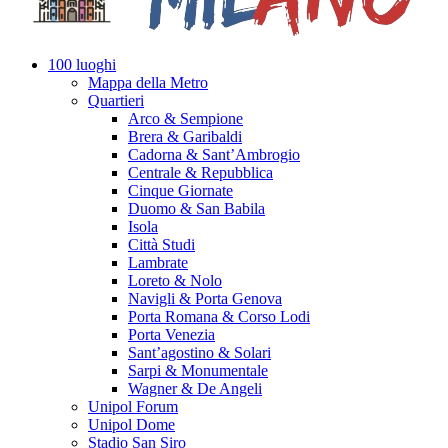
100 luoghi
Mappa della Metro
Quartieri
Arco & Sempione
Brera & Garibaldi
Cadorna & Sant’Ambrogio
Centrale & Repubblica
Cinque Giornate
Duomo & San Babila
Isola
Città Studi
Lambrate
Loreto & Nolo
Navigli & Porta Genova
Porta Romana & Corso Lodi
Porta Venezia
Sant’agostino & Solari
Sarpi & Monumentale
Wagner & De Angeli
Unipol Forum
Unipol Dome
Stadio San Siro