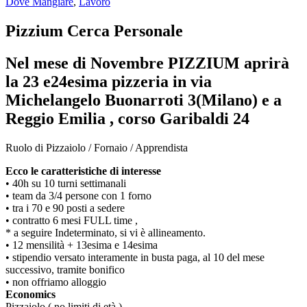
Dove Mangiare
,
Lavoro
Pizzium Cerca Personale
Nel mese di Novembre PIZZIUM aprirà
la 23 e24esima pizzeria in via
Michelangelo Buonarroti 3(Milano) e a
Reggio Emilia , corso Garibaldi 24
Ruolo di Pizzaiolo / Fornaio / Apprendista
Ecco le caratteristiche di interesse
• 40h su 10 turni settimanali
• team da 3/4 persone con 1 forno
• tra i 70 e 90 posti a sedere
• contratto 6 mesi FULL time ,
* a seguire Indeterminato, si vi è allineamento.
• 12 mensilità + 13esima e 14esima
• stipendio versato interamente in busta paga, al 10 del mese
successivo, tramite bonifico
• non offriamo alloggio
Economics
Pizzaiolo ( no limiti di età )