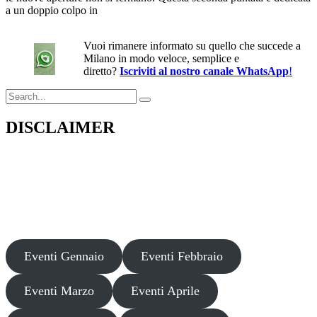
a un doppio colpo in
Vuoi rimanere informato su quello che succede a
Milano in modo veloce, semplice e
diretto?
Iscriviti al nostro canale WhatsApp
!
Search
for:
DISCLAIMER
Il presente sito web pubblica informazioni su eventi fornite da terzi a
scopo puramente informativo. Non effettuiamo verifiche sulla loro
veridicità, legittimità o sicurezza. Decliniamo ogni responsabilità per
danni, truffe o pregiudizi derivanti dalla partecipazione a tali eventi.
Si consiglia di verificare autonomamente le fonti ufficiali prima di
partecipare o acquistare biglietti.
Eventi Gennaio
Eventi Febbraio
Eventi Marzo
Eventi Aprile