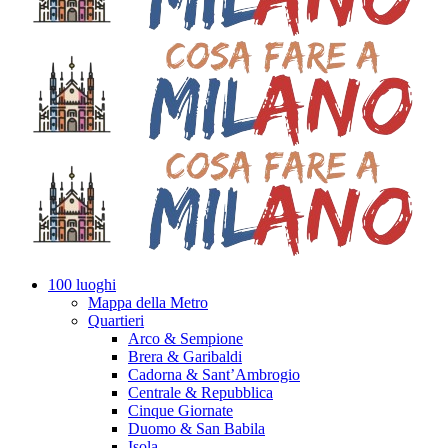
100 luoghi
Mappa della Metro
Quartieri
Arco & Sempione
Brera & Garibaldi
Cadorna & Sant’Ambrogio
Centrale & Repubblica
Cinque Giornate
Duomo & San Babila
Isola