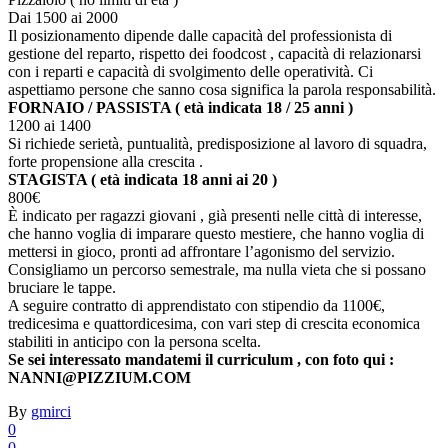
Dai 1500 ai 2000
Il posizionamento dipende dalle capacità del professionista di
gestione del reparto, rispetto dei foodcost , capacità di relazionarsi
con i reparti e capacità di svolgimento delle operatività. Ci
aspettiamo persone che sanno cosa significa la parola responsabilità.
FORNAIO / PASSISTA ( età indicata 18 / 25 anni )
1200 ai 1400
Si richiede serietà, puntualità, predisposizione al lavoro di squadra,
forte propensione alla crescita .
STAGISTA ( età indicata 18 anni ai 20 )
800€
È indicato per ragazzi giovani , già presenti nelle città di interesse,
che hanno voglia di imparare questo mestiere, che hanno voglia di
mettersi in gioco, pronti ad affrontare l’agonismo del servizio.
Consigliamo un percorso semestrale, ma nulla vieta che si possano
bruciare le tappe.
A seguire contratto di apprendistato con stipendio da 1100€,
tredicesima e quattordicesima, con vari step di crescita economica
stabiliti in anticipo con la persona scelta.
Se sei interessato mandatemi il curriculum , con foto qui :
NANNI@PIZZIUM.COM
By
gmirci
0
0