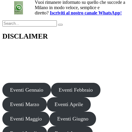
Vuoi rimanere informato su quello che succede a
Milano in modo veloce, semplice e
diretto?
Iscriviti al nostro canale WhatsApp
!
Search
for:
DISCLAIMER
Il presente sito web pubblica informazioni su eventi fornite da terzi a
scopo puramente informativo. Non effettuiamo verifiche sulla loro
veridicità, legittimità o sicurezza. Decliniamo ogni responsabilità per
danni, truffe o pregiudizi derivanti dalla partecipazione a tali eventi.
Si consiglia di verificare autonomamente le fonti ufficiali prima di
partecipare o acquistare biglietti.
Eventi Gennaio
Eventi Febbraio
Eventi Marzo
Eventi Aprile
Eventi Maggio
Eventi Giugno