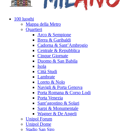
100 luoghi
Mappa della Metro
Quartieri
Arco & Sempione
Brera & Garibaldi
Cadorna & Sant’Ambrogio
Centrale & Repubblica
Cinque Giornate
Duomo & San Babila
Isola
Città Studi
Lambrate
Loreto & Nolo
Navigli & Porta Genova
Porta Romana & Corso Lodi
Porta Venezia
Sant’agostino & Solari
Sarpi & Monumentale
Wagner & De Angeli
Unipol Forum
Unipol Dome
Stadio San Siro