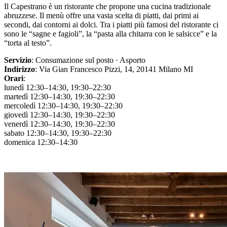
Il Capestrano è un ristorante che propone una cucina tradizionale
abruzzese. Il menù offre una vasta scelta di piatti, dai primi ai
secondi, dai contorni ai dolci. Tra i piatti più famosi del ristorante ci
sono le “sagne e fagioli”, la “pasta alla chitarra con le salsicce” e la
“torta al testo”.
Servizio
: Consumazione sul posto · Asporto
Indirizzo
: Via Gian Francesco Pizzi, 14, 20141 Milano MI
Orari
:
lunedì 12:30–14:30, 19:30–22:30
martedì 12:30–14:30, 19:30–22:30
mercoledì 12:30–14:30, 19:30–22:30
giovedì 12:30–14:30, 19:30–22:30
venerdì 12:30–14:30, 19:30–22:30
sabato 12:30–14:30, 19:30–22:30
domenica 12:30–14:30