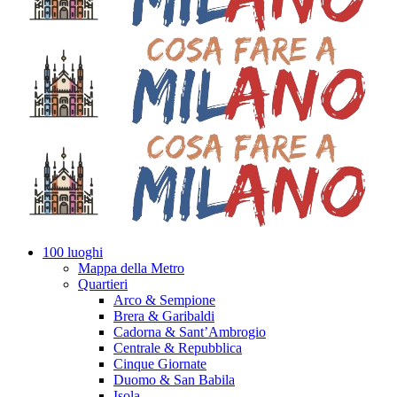
100 luoghi
Mappa della Metro
Quartieri
Arco & Sempione
Brera & Garibaldi
Cadorna & Sant’Ambrogio
Centrale & Repubblica
Cinque Giornate
Duomo & San Babila
Isola