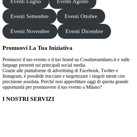
Eventi Luglio
Eventi Agosto
Eventi Settembre
Eventi Ottobre
Eventi Novembre
Eventi Dicembre
Promuovi La Tua Iniziativa
Promuovi il tuo evento o il tuo brand su Cosafareamilano.it e sulle
fanpage presenti sui principali social media.
Grazie alle piattaforme di advertising di Facebook, Twitter e
Instagram, è possibile tracciare e targetizzare i singoli utenti con
precisione assoluta. Perché non approfittare oggi di questa grande
opportunità per promuovere il tuo evento a Milano?
I NOSTRI SERVIZI
Cosa fare in Italia
Festa di Laurea a Milano
Capodanno a Milano
Farmacia a Milano