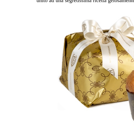
unito ad una segretissima ricetta gelosament