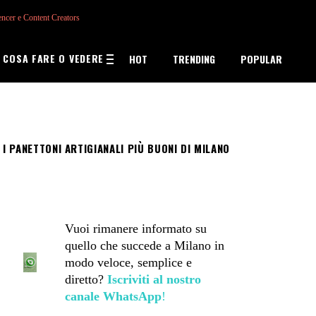
encer e Content Creators
COSA FARE O VEDERE
HOT
TRENDING
POPULAR
/
I PANETTONI ARTIGIANALI PIÙ BUONI DI MILANO
Vuoi rimanere informato su
quello che succede a Milano in
modo veloce, semplice e
diretto?
Iscriviti al nostro
canale WhatsApp
!