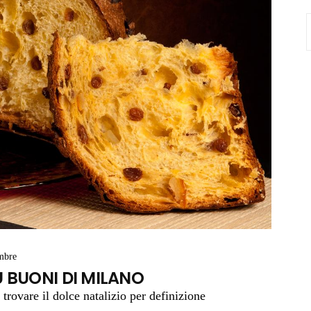
S
f
mbre
Ù BUONI DI MILANO
trovare il dolce natalizio per definizione