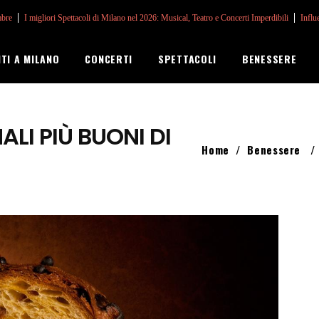
mbre
I migliori Spettacoli di Milano nel 2026: Musical, Teatro e Concerti Imperdibili
Influ
NTI A MILANO
CONCERTI
SPETTACOLI
BENESSERE
ALI PIÙ BUONI DI
Home
/
Benessere