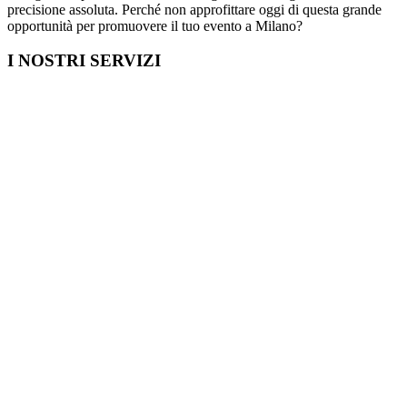
precisione assoluta. Perché non approfittare oggi di questa grande
opportunità per promuovere il tuo evento a Milano?
I NOSTRI SERVIZI
Cosa fare in Italia
Festa di Laurea a Milano
Capodanno a Milano
Farmacia a Milano