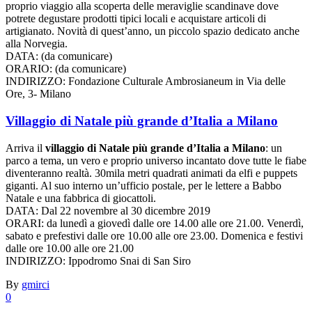
proprio viaggio alla scoperta delle meraviglie scandinave dove
potrete degustare prodotti tipici locali e acquistare articoli di
artigianato. Novità di quest’anno, un piccolo spazio dedicato anche
alla Norvegia.
DATA: (da comunicare)
ORARIO: (da comunicare)
INDIRIZZO: Fondazione Culturale Ambrosianeum in Via delle
Ore, 3- Milano
Villaggio di Natale più grande d’Italia a Milano
Arriva il
villaggio di Natale più grande d’Italia a Milano
: un
parco a tema, un vero e proprio universo incantato dove tutte le fiabe
diventeranno realtà. 30mila metri quadrati animati da elfi e puppets
giganti. Al suo interno un’ufficio postale, per le lettere a Babbo
Natale e una fabbrica di giocattoli.
DATA: Dal 22 novembre al 30 dicembre 2019
ORARI: da lunedì a giovedì dalle ore 14.00 alle ore 21.00. Venerdì,
sabato e prefestivi dalle ore 10.00 alle ore 23.00. Domenica e festivi
dalle ore 10.00 alle ore 21.00
INDIRIZZO: Ippodromo Snai di San Siro
By
gmirci
0