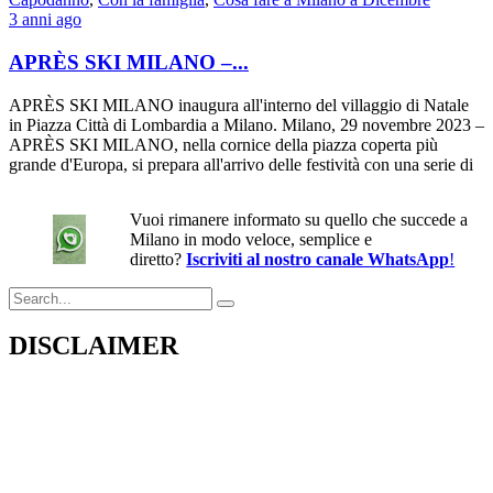
3 anni ago
APRÈS SKI MILANO –...
APRÈS SKI MILANO inaugura all'interno del villaggio di Natale
in Piazza Città di Lombardia a Milano. Milano, 29 novembre 2023 –
APRÈS SKI MILANO, nella cornice della piazza coperta più
grande d'Europa, si prepara all'arrivo delle festività con una serie di
Vuoi rimanere informato su quello che succede a
Milano in modo veloce, semplice e
diretto?
Iscriviti al nostro canale WhatsApp
!
Search
for:
DISCLAIMER
Il presente sito web pubblica informazioni su eventi fornite da terzi a
scopo puramente informativo. Non effettuiamo verifiche sulla loro
veridicità, legittimità o sicurezza. Decliniamo ogni responsabilità per
danni, truffe o pregiudizi derivanti dalla partecipazione a tali eventi.
Si consiglia di verificare autonomamente le fonti ufficiali prima di
partecipare o acquistare biglietti.