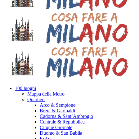
100 luoghi
Mappa della Metro
Quartieri
Arco & Sempione
Brera & Garibaldi
Cadorna & Sant’Ambrogio
Centrale & Repubblica
Cinque Giornate
Duomo & San Babila
Isola