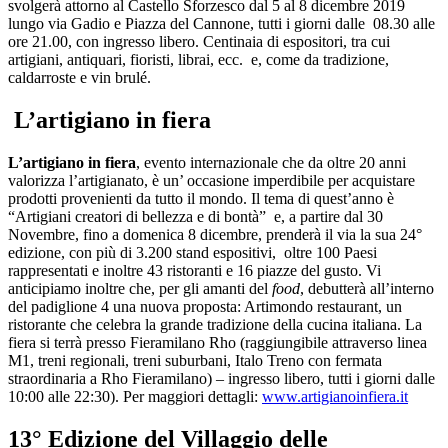
svolgerà attorno al Castello Sforzesco dal 5 al 8 dicembre 2019
lungo via Gadio e Piazza del Cannone, tutti i giorni dalle 08.30 alle
ore 21.00, con ingresso libero. Centinaia di espositori, tra cui
artigiani, antiquari, fioristi, librai, ecc. e, come da tradizione,
caldarroste e vin brulé.
L’artigiano in fiera
L’artigiano in fiera
, evento internazionale che da oltre 20 anni
valorizza l’artigianato, è un’ occasione imperdibile per acquistare
prodotti provenienti da tutto il mondo. Il tema di quest’anno è
“Artigiani creatori di bellezza e di bontà” e, a partire dal 30
Novembre, fino a domenica 8 dicembre, prenderà il via la sua 24°
edizione, con più di 3.200 stand espositivi, oltre 100 Paesi
rappresentati e inoltre 43 ristoranti e 16 piazze del gusto. Vi
anticipiamo inoltre che, per gli amanti del
food
, debutterà all’interno
del padiglione 4 una nuova proposta: Artimondo restaurant, un
ristorante che celebra la grande tradizione della cucina italiana. La
fiera si terrà presso Fieramilano Rho (raggiungibile attraverso linea
M1, treni regionali, treni suburbani, Italo Treno con fermata
straordinaria a Rho Fieramilano) – ingresso libero, tutti i giorni dalle
10:00 alle 22:30). Per maggiori dettagli:
www.artigianoinfiera.it
13° Edizione del Villaggio delle