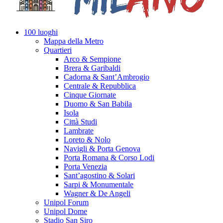
100 luoghi
Mappa della Metro
Quartieri
Arco & Sempione
Brera & Garibaldi
Cadorna & Sant’Ambrogio
Centrale & Repubblica
Cinque Giornate
Duomo & San Babila
Isola
Città Studi
Lambrate
Loreto & Nolo
Navigli & Porta Genova
Porta Romana & Corso Lodi
Porta Venezia
Sant’agostino & Solari
Sarpi & Monumentale
Wagner & De Angeli
Unipol Forum
Unipol Dome
Stadio San Siro