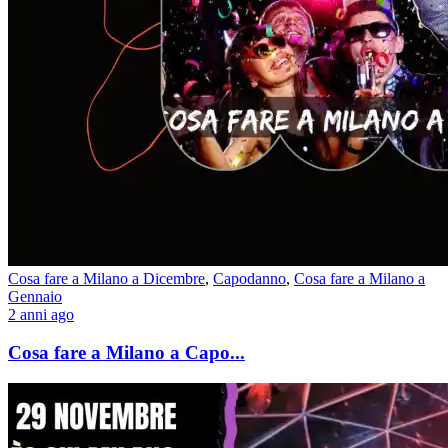
Cosa fare a Milano a Dicembre
,
Capodanno
,
Cosa fare a Milano a
Gennaio
2 anni ago
Cosa fare a Milano a Capo...